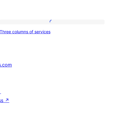
Three
Three columns of services
columns
of
services
s.com
↗
ss
↗