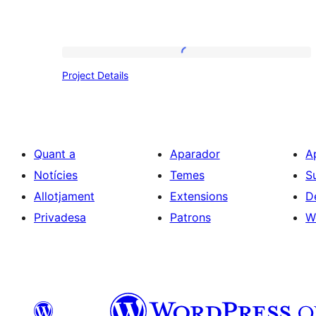
Project
Project Details
Details
Quant a
Aparador
A
Notícies
Temes
S
Allotjament
Extensions
D
Privadesa
Patrons
W