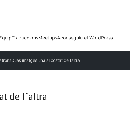
Equip
Traduccions
Meetups
Aconseguiu el WordPress
atrons
Dues imatges una al costat de l’altra
t de l’altra