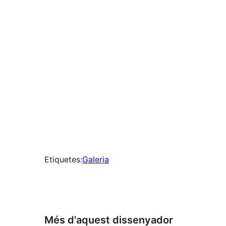
a
preferit
0
vegades
Etiquetes:
Galeria
Més d'aquest dissenyador