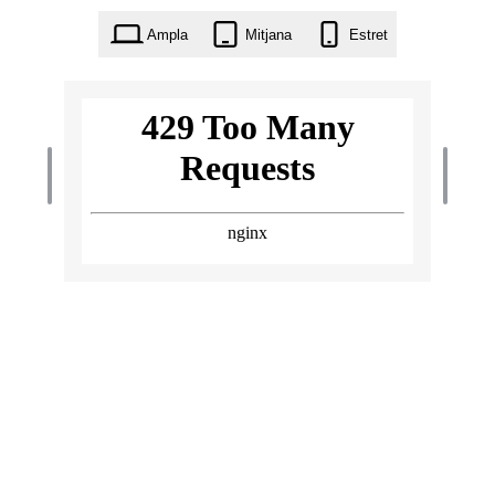
Ampla
Mitjana
Estret