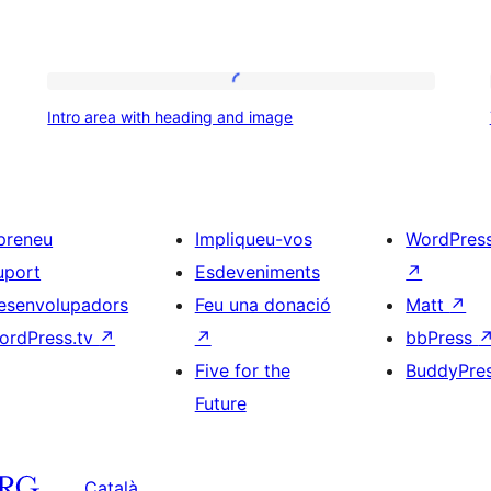
Intro
Intro area with heading and image
area
with
heading
and
preneu
Impliqueu-vos
WordPres
image
uport
Esdeveniments
↗
esenvolupadors
Feu una donació
Matt
↗
ordPress.tv
↗
↗
bbPress
Five for the
BuddyPre
Future
Català