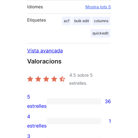
Idiomes
Mostra tots 5
Etiquetes
acf
bulk edit
columns
quickedit
Vista avançada
Valoracions
4.5
sobre 5
estrelles.
5
36
36
estrelles
valoracions
4
1
de
1
estrelles
5
valoració
3