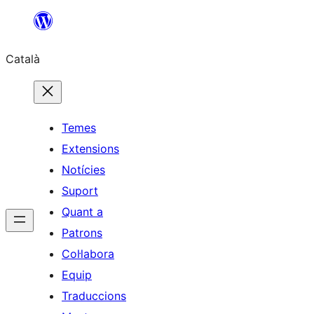
Vés
al
Català
contingut
Temes
Extensions
Notícies
Suport
Quant a
Patrons
Col·labora
Equip
Traduccions