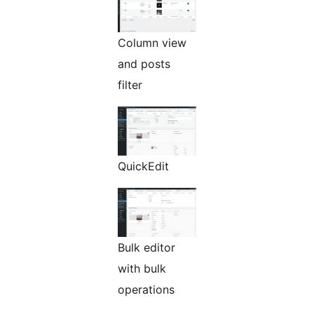
Column view
and posts
filter
QuickEdit
Bulk editor
with bulk
operations