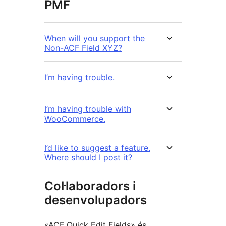
PMF
When will you support the
Non-ACF Field XYZ?
I’m having trouble.
I’m having trouble with
WooCommerce.
I’d like to suggest a feature.
Where should I post it?
Col·laboradors i
desenvolupadors
«ACF Quick Edit Fields» és