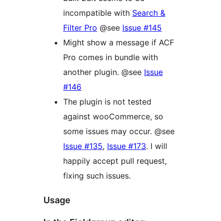
incompatible with
Search &
Filter Pro
@see
Issue #145
Might show a message if ACF
Pro comes in bundle with
another plugin. @see
Issue
#146
The plugin is not tested
against wooCommerce, so
some issues may occur. @see
Issue #135
,
Issue #173
. I will
happily accept pull request,
fixing such issues.
Usage