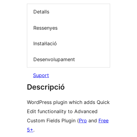
Detalls
Ressenyes
Instal·lació
Desenvolupament
Suport
Descripció
WordPress plugin which adds Quick
Edit functionality to Advanced
Custom Fields Plugin (
Pro
and
Free
5+
.