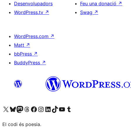
Desenvolupadors
Feu una donació
↗
WordPress.tv
↗
Swag
↗
WordPress.com
↗
Matt
↗
bbPress
↗
BuddyPress
↗
Visiteu el nostre compte X (abans Twitter)
Visiteu el nostre compte de Bluesky
Visiteu el nostre compte al Mastodon
Visiteu el nostre compte de Threads
Visiteu la nostra pàgina al Facebook
Visiteu el nostre compte d'Instagram
Visiteu el nostre compte de LinkedIn
Visiteu el nostre compte de TikTok
Visiteu el nostre canal al YouTube
Visiteu el nostre compte de Tumblr
El codi és poesia.