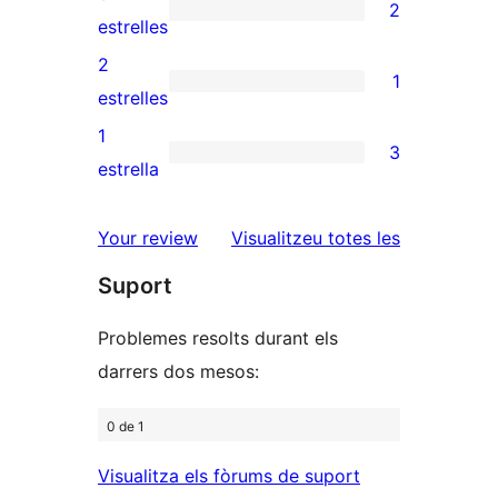
2
estrelles
de
2
estrelles
4
valoracions
2
1
estrelles
de
1
estrelles
3
valoració
1
3
estrelles
de
3
estrella
2
valoracions
estrelles
de
ressenyes
Your review
Visualitzeu totes les
1
Suport
estrelles
Problemes resolts durant els
darrers dos mesos:
0 de 1
Visualitza els fòrums de suport