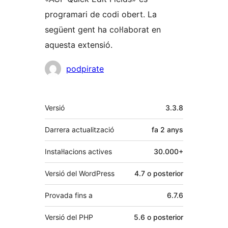
programari de codi obert. La
següent gent ha col·laborat en
aquesta extensió.
Col·laboradors
podpirate
Meta
Versió
3.3.8
Darrera actualització
fa
2 anys
Instal·lacions actives
30.000+
Versió del WordPress
4.7 o posterior
Provada fins a
6.7.6
Versió del PHP
5.6 o posterior