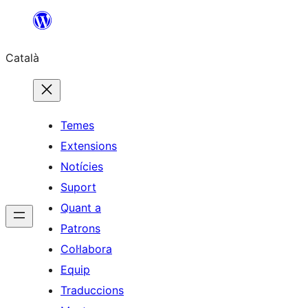
Vés
al
Català
contingut
Temes
Extensions
Notícies
Suport
Quant a
Patrons
Col·labora
Equip
Traduccions