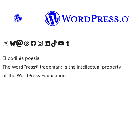
Visiteu el nostre compte X (abans Twitter)
Visiteu el nostre compte de Bluesky
Visiteu el nostre compte al Mastodon
Visiteu el nostre compte de Threads
Visiteu la nostra pàgina al Facebook
Visiteu el nostre compte d'Instagram
Visiteu el nostre compte de LinkedIn
Visiteu el nostre compte de TikTok
Visiteu el nostre canal al YouTube
Visiteu el nostre compte de Tumblr
El codi és poesia.
The WordPress® trademark is the intellectual property
of the WordPress Foundation.