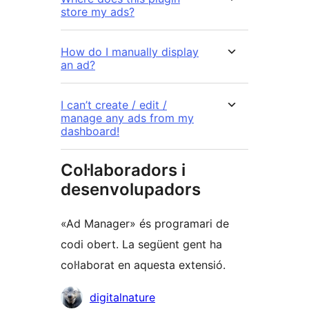
store my ads?
How do I manually display
an ad?
I can’t create / edit /
manage any ads from my
dashboard!
Col·laboradors i
desenvolupadors
«Ad Manager» és programari de
codi obert. La següent gent ha
col·laborat en aquesta extensió.
Col·laboradors
digitalnature