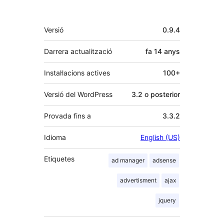
Meta
Versió
0.9.4
Darrera actualització
fa
14 anys
Instal·lacions actives
100+
Versió del WordPress
3.2 o posterior
Provada fins a
3.3.2
Idioma
English (US)
Etiquetes
ad manager
adsense
advertisment
ajax
jquery