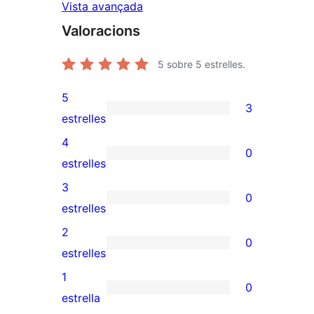
Vista avançada
Valoracions
5
sobre 5 estrelles.
5
3
3
estrelles
valoracions
4
0
de
0
estrelles
5
valoracions
3
0
estrelles
de
0
estrelles
4
valoracions
2
0
estrelles
de
0
estrelles
3
valoracions
1
0
estrelles
de
0
estrella