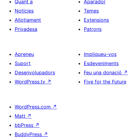
Quant a
Aparador
Notícies
Temes
Allotjament
Extensions
Privadesa
Patrons
Apreneu
Impliqueu-vos
Suport
Esdeveniments
Desenvolupadors
Feu una donació
↗
WordPress.tv
↗
Five for the Future
WordPress.com
↗
Matt
↗
bbPress
↗
BuddyPress
↗