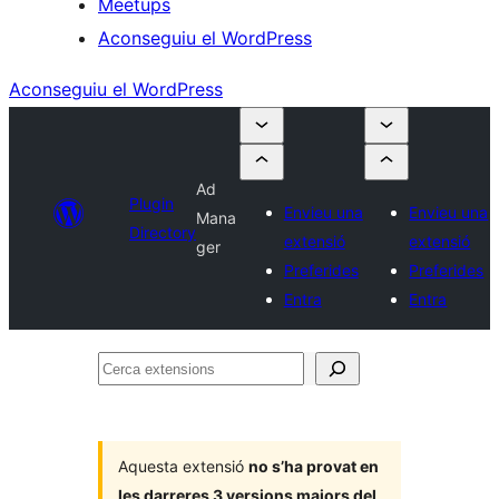
Meetups
Aconseguiu el WordPress
Aconseguiu el WordPress
Ad
Plugin
Envieu una
Envieu una
Mana
Directory
extensió
extensió
ger
Preferides
Preferides
Entra
Entra
Cerca
extensions
Aquesta extensió
no s’ha provat en
les darreres 3 versions majors del