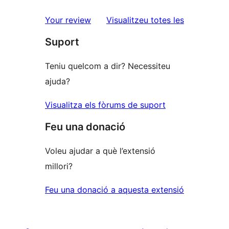
2
valoracions
estrelles
de
ressenyes
Your review
Visualitzeu totes les
1
Suport
estrelles
Teniu quelcom a dir? Necessiteu
ajuda?
Visualitza els fòrums de suport
Feu una donació
Voleu ajudar a què l’extensió
millori?
Feu una donació a aquesta extensió