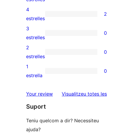
valoracions
4
2
de
2
estrelles
5
valoracions
3
0
estrelles
de
0
estrelles
4
valoracions
2
0
estrelles
de
0
estrelles
3
valoracions
1
0
estrelles
de
0
estrella
2
valoracions
estrelles
de
ressenyes
Your review
Visualitzeu totes les
1
Suport
estrelles
Teniu quelcom a dir? Necessiteu
ajuda?