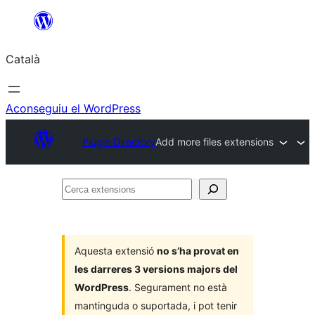
Vés
al
Català
contingut
Aconseguiu el WordPress
Plugin Directory
Add more files extensions
Cerca
extensions
Aquesta extensió
no s’ha provat en
les darreres 3 versions majors del
WordPress
. Segurament no està
mantinguda o suportada, i pot tenir