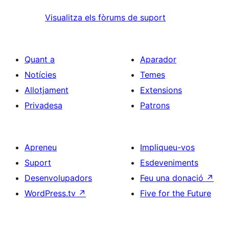
Visualitza els fòrums de suport
Quant a
Aparador
Notícies
Temes
Allotjament
Extensions
Privadesa
Patrons
Apreneu
Impliqueu-vos
Suport
Esdeveniments
Desenvolupadors
Feu una donació
↗
WordPress.tv
↗
Five for the Future