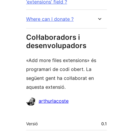
‘extensions’ field ?
Where can I donate ?
Col·laboradors i
desenvolupadors
«Add more files extensions» és
programari de codi obert. La
següent gent ha col·laborat en
aquesta extensió.
Col·laboradors
arthurlacoste
Meta
Versió
0.1