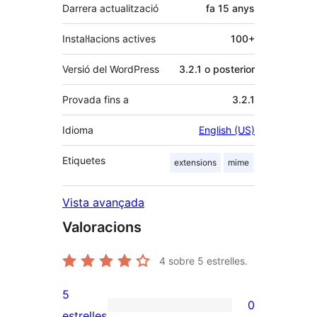
Darrera actualització
fa
15 anys
Instal·lacions actives
100+
Versió del WordPress
3.2.1 o posterior
Provada fins a
3.2.1
Idioma
English (US)
Etiquetes
extensions
mime
Vista avançada
Valoracions
4
sobre 5 estrelles.
5
0
0
estrelles