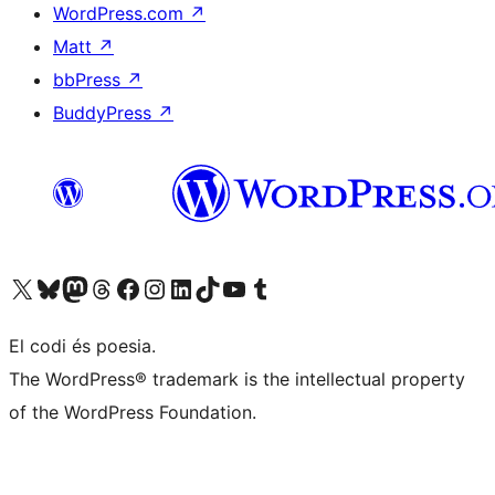
WordPress.com
↗
Matt
↗
bbPress
↗
BuddyPress
↗
Visiteu el nostre compte X (abans Twitter)
Visiteu el nostre compte de Bluesky
Visiteu el nostre compte al Mastodon
Visiteu el nostre compte de Threads
Visiteu la nostra pàgina al Facebook
Visiteu el nostre compte d'Instagram
Visiteu el nostre compte de LinkedIn
Visiteu el nostre compte de TikTok
Visiteu el nostre canal al YouTube
Visiteu el nostre compte de Tumblr
El codi és poesia.
The WordPress® trademark is the intellectual property
of the WordPress Foundation.