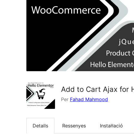
Add to Cart Ajax for 
Per
Fahad Mahmood
Detalls
Ressenyes
Instal·lació