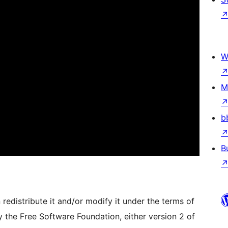
W
M
b
B
redistribute it and/or modify it under the terms of
 the Free Software Foundation, either version 2 of