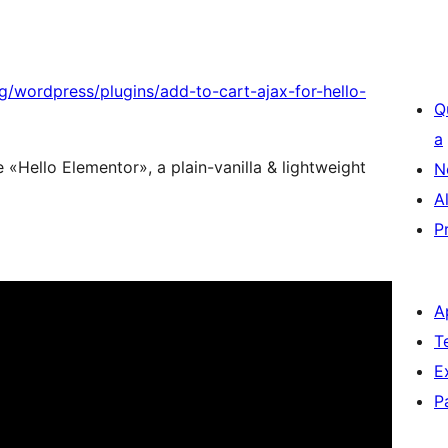
g/wordpress/plugins/add-to-cart-ajax-for-hello-
Q
a
ello Elementor», a plain-vanilla & lightweight
N
A
P
A
T
E
P