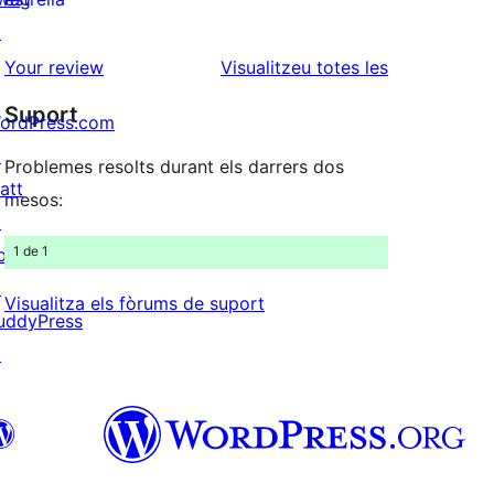
2
valoracions
↗
estrelles
de
ressenyes
Your review
Visualitzeu totes les
1
Suport
ordPress.com
estrelles
↗
Problemes resolts durant els darrers dos
att
mesos:
↗
1 de 1
bPress
↗
Visualitza els fòrums de suport
uddyPress
↗