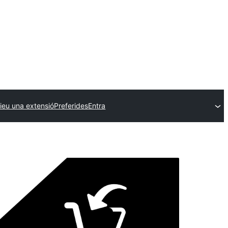
ieu una extensió
Preferides
Entra