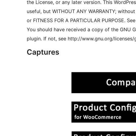
the License, or any later version. This WordPress
useful, but WITHOUT ANY WARRANTY; without 
or FITNESS FOR A PARTICULAR PURPOSE. See th
You should have received a copy of the GNU Ge
plugin. If not, see http://www.gnu.org/licenses/
Captures