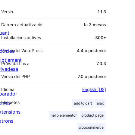
Meta
Versió
1.1.3
Darrera actualització
fa
3 mesos
uant
Instal·lacions actives
300+
otícies
Versió del WordPress
4.4 o posterior
llotjament
Provada fins a
7.0.3
rivadesa
Versió del PHP
7.0 o posterior
Idioma
English (US)
parador
emes
Etiquetes
add to cart
ajax
xtensions
hello elementor
product page
atrons
woocommerce