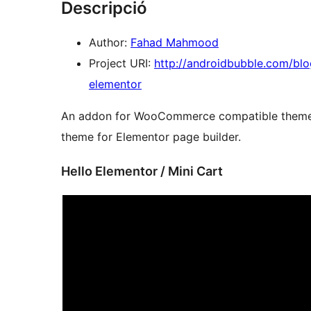
Descripció
Author:
Fahad Mahmood
Project URI:
http://androidbubble.com/blo
elementor
An addon for WooCommerce compatible theme «H
theme for Elementor page builder.
Hello Elementor / Mini Cart