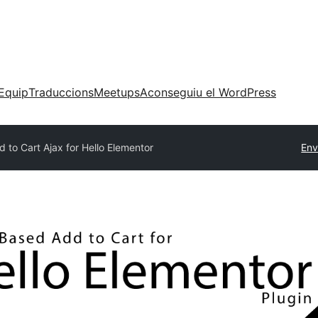
Equip
Traduccions
Meetups
Aconseguiu el WordPress
d to Cart Ajax for Hello Elementor
Env