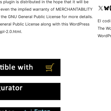
 plugin is distributed in the hope that it will be
Visiteu el nostre compte 
Visiteu el n
Vi
even the implied warranty of MERCHANTABILITY
e GNU General Public License for more details.
El codi
neral Public License along with this WordPress
The Wo
gpl-2.0.html.
WordPr