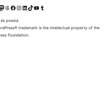
X (abans Twitter)
ostre compte de Bluesky
siteu el nostre compte al Mastodon
Visiteu el nostre compte de Threads
Visiteu la nostra pàgina al Facebook
Visiteu el nostre compte d'Instagram
Visiteu el nostre compte de LinkedIn
Visiteu el nostre compte de TikTok
Visiteu el nostre canal al YouTube
Visiteu el nostre compte de Tumblr
 és poesia.
rdPress® trademark is the intellectual property of the
ess Foundation.