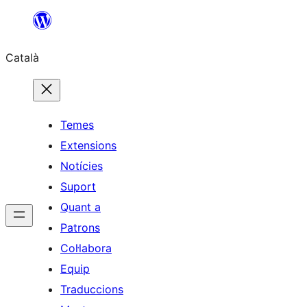
Vés
al
Català
contingut
Temes
Extensions
Notícies
Suport
Quant a
Patrons
Col·labora
Equip
Traduccions