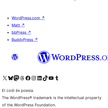
WordPress.com
↗
Matt
↗
bbPress
↗
BuddyPress
↗
Visiteu el nostre compte X (abans Twitter)
Visiteu el nostre compte de Bluesky
Visiteu el nostre compte al Mastodon
Visiteu el nostre compte de Threads
Visiteu la nostra pàgina al Facebook
Visiteu el nostre compte d'Instagram
Visiteu el nostre compte de LinkedIn
Visiteu el nostre compte de TikTok
Visiteu el nostre canal al YouTube
Visiteu el nostre compte de Tumblr
El codi és poesia.
The WordPress® trademark is the intellectual property
of the WordPress Foundation.