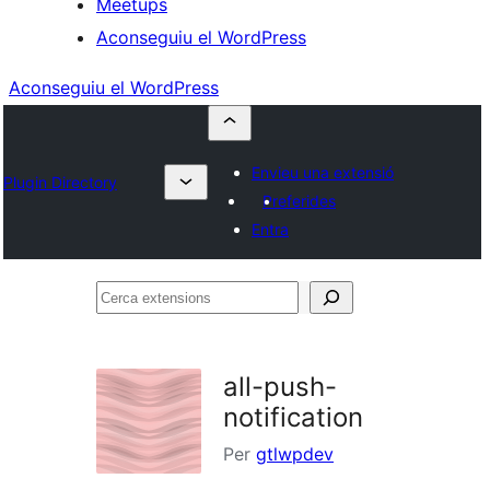
Meetups
Aconseguiu el WordPress
Aconseguiu el WordPress
Envieu una extensió
Plugin Directory
Preferides
Entra
Cerca
extensions
all-push-
notification
Per
gtlwpdev