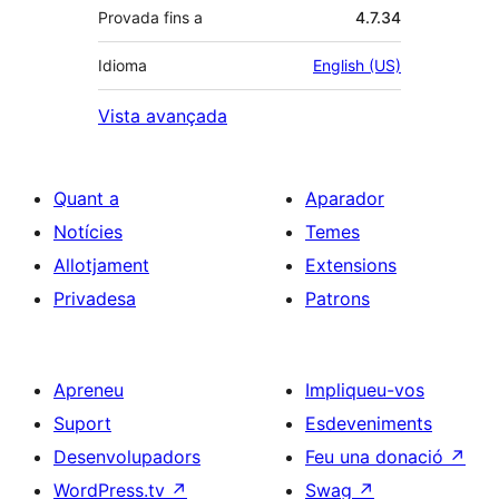
Provada fins a
4.7.34
Idioma
English (US)
Vista avançada
Quant a
Aparador
Notícies
Temes
Allotjament
Extensions
Privadesa
Patrons
Apreneu
Impliqueu-vos
Suport
Esdeveniments
Desenvolupadors
Feu una donació
↗
WordPress.tv
↗
Swag
↗