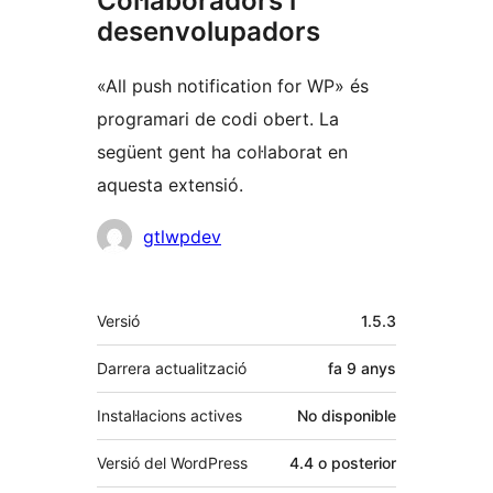
Col·laboradors i
desenvolupadors
«All push notification for WP» és
programari de codi obert. La
següent gent ha col·laborat en
aquesta extensió.
Col·laboradors
gtlwpdev
Meta
Versió
1.5.3
Darrera actualització
fa
9 anys
Instal·lacions actives
No disponible
Versió del WordPress
4.4 o posterior