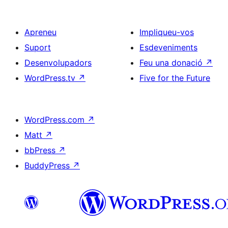
Apreneu
Impliqueu-vos
Suport
Esdeveniments
Desenvolupadors
Feu una donació
↗
WordPress.tv
↗
Five for the Future
WordPress.com
↗
Matt
↗
bbPress
↗
BuddyPress
↗