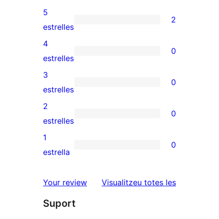
5
2
2
estrelles
valoracions
4
0
de
0
estrelles
5
valoracions
3
0
estrelles
de
0
estrelles
4
valoracions
2
0
estrelles
de
0
estrelles
3
valoracions
1
0
estrelles
de
0
estrella
2
valoracions
estrelles
de
ressenyes
Your review
Visualitzeu totes les
1
Suport
estrelles