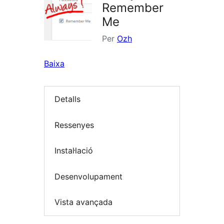
Remember
Me
Per
Ozh
Baixa
Detalls
Ressenyes
Instal·lació
Desenvolupament
Vista avançada