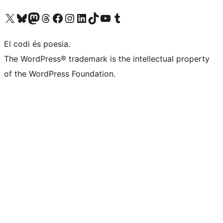
Visiteu el nostre compte X (abans Twitter)
Visiteu el nostre compte de Bluesky
Visiteu el nostre compte al Mastodon
Visiteu el nostre compte de Threads
Visiteu la nostra pàgina al Facebook
Visiteu el nostre compte d'Instagram
Visiteu el nostre compte de LinkedIn
Visiteu el nostre compte de TikTok
Visiteu el nostre canal al YouTube
Visiteu el nostre compte de Tumblr
El codi és poesia.
The WordPress® trademark is the intellectual property
of the WordPress Foundation.