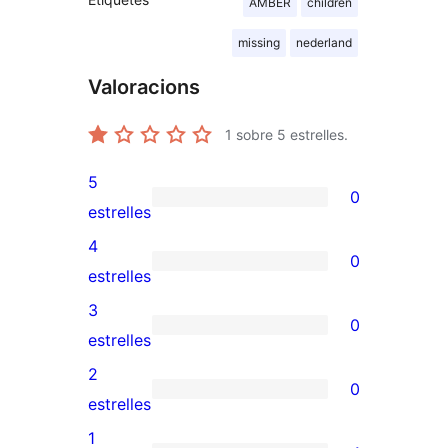
AMBER
children
missing
nederland
Valoracions
1
sobre 5 estrelles.
5
0
0
estrelles
valoracions
4
0
de
0
estrelles
5
valoracions
3
0
estrelles
de
0
estrelles
4
valoracions
2
0
estrelles
de
0
estrelles
3
valoracions
1