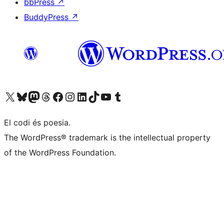
bbPress
↗
BuddyPress
↗
Visiteu el nostre compte X (abans Twitter)
Visiteu el nostre compte de Bluesky
Visiteu el nostre compte al Mastodon
Visiteu el nostre compte de Threads
Visiteu la nostra pàgina al Facebook
Visiteu el nostre compte d'Instagram
Visiteu el nostre compte de LinkedIn
Visiteu el nostre compte de TikTok
Visiteu el nostre canal al YouTube
Visiteu el nostre compte de Tumblr
El codi és poesia.
The WordPress® trademark is the intellectual property
of the WordPress Foundation.