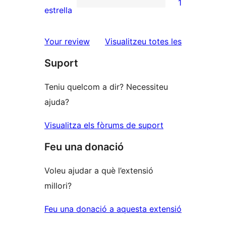
1
estrelles
de
1
estrella
2
valoració
estrelles
de
ressenyes
Your review
Visualitzeu totes les
1
Suport
estrelles
Teniu quelcom a dir? Necessiteu
ajuda?
Visualitza els fòrums de suport
Feu una donació
Voleu ajudar a què l’extensió
millori?
Feu una donació a aquesta extensió