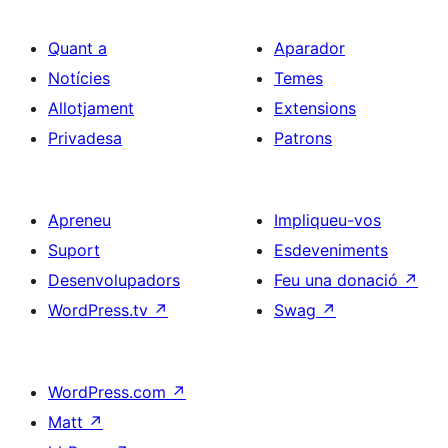
Quant a
Aparador
Notícies
Temes
Allotjament
Extensions
Privadesa
Patrons
Apreneu
Impliqueu-vos
Suport
Esdeveniments
Desenvolupadors
Feu una donació
↗
WordPress.tv
↗
Swag
↗
WordPress.com
↗
Matt
↗