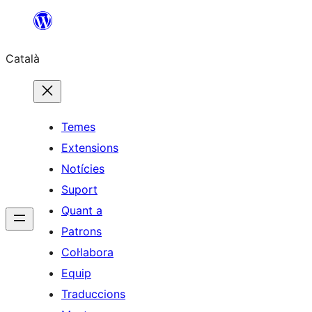
Vés
al
Català
contingut
Temes
Extensions
Notícies
Suport
Quant a
Patrons
Col·labora
Equip
Traduccions