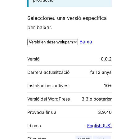
Seleccioneu una versió específica
per baixar.
Baixa
Meta
Versió
0.0.2
Darrera actualització
fa
12 anys
Instal·lacions actives
10+
Versió del WordPress
3.3 o posterior
Provada fins a
3.9.40
Idioma
English (US)
Etiquetes