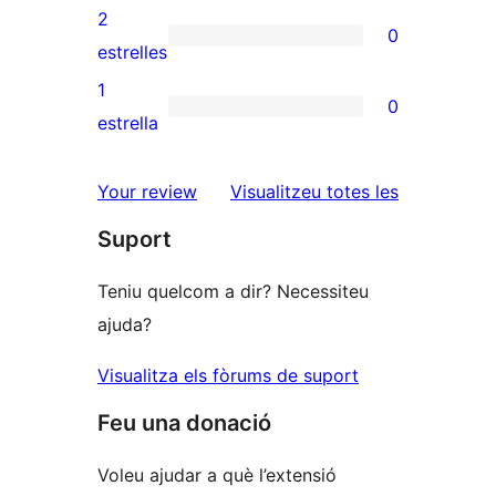
4
valoracions
2
0
estrelles
de
0
estrelles
3
valoracions
1
0
estrelles
de
0
estrella
2
valoracions
estrelles
de
ressenyes
Your review
Visualitzeu totes les
1
Suport
estrelles
Teniu quelcom a dir? Necessiteu
ajuda?
Visualitza els fòrums de suport
Feu una donació
Voleu ajudar a què l’extensió