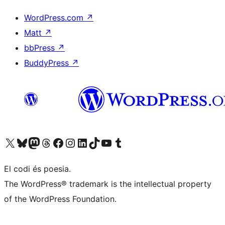
WordPress.com
↗
Matt
↗
bbPress
↗
BuddyPress
↗
Visiteu el nostre compte X (abans Twitter)
Visiteu el nostre compte de Bluesky
Visiteu el nostre compte al Mastodon
Visiteu el nostre compte de Threads
Visiteu la nostra pàgina al Facebook
Visiteu el nostre compte d'Instagram
Visiteu el nostre compte de LinkedIn
Visiteu el nostre compte de TikTok
Visiteu el nostre canal al YouTube
Visiteu el nostre compte de Tumblr
El codi és poesia.
The WordPress® trademark is the intellectual property
of the WordPress Foundation.