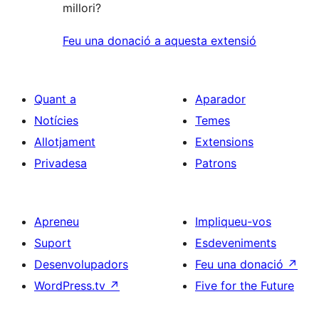
millori?
Feu una donació a aquesta extensió
Quant a
Aparador
Notícies
Temes
Allotjament
Extensions
Privadesa
Patrons
Apreneu
Impliqueu-vos
Suport
Esdeveniments
Desenvolupadors
Feu una donació
↗
WordPress.tv
↗
Five for the Future