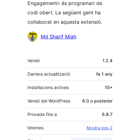
Engagement» és programari de
codi obert. La següent gent ha
col·laborat en aquesta extensió.
Col·laboradors
Md Sharif Miah
Meta
Versió
1.2.4
Darrera actualització
fa
1 any
Instal·lacions actives
10+
Versió del WordPress
6.0 o posterior
Provada fins a
6.8.7
Idiomes
Mostra tots 2