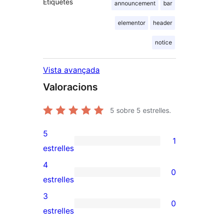
Etiquetes
announcement
bar
elementor
header
notice
Vista avançada
Valoracions
5
sobre 5 estrelles.
5
1
1
estrelles
valoració
4
0
de
0
estrelles
5
valoracions
3
0
estrelles
de
0
estrelles