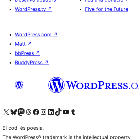
WordPress.tv
↗
Five for the Future
WordPress.com
↗
Matt
↗
bbPress
↗
BuddyPress
↗
Visiteu el nostre compte X (abans Twitter)
Visiteu el nostre compte de Bluesky
Visiteu el nostre compte al Mastodon
Visiteu el nostre compte de Threads
Visiteu la nostra pàgina al Facebook
Visiteu el nostre compte d'Instagram
Visiteu el nostre compte de LinkedIn
Visiteu el nostre compte de TikTok
Visiteu el nostre canal al YouTube
Visiteu el nostre compte de Tumblr
El codi és poesia.
The WordPress® trademark is the intellectual property