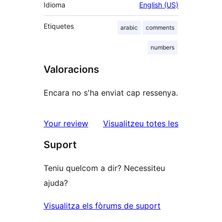
Idioma
English (US)
Etiquetes
arabic
comments
numbers
Valoracions
Encara no s'ha enviat cap ressenya.
ressenyes
Your review
Visualitzeu totes les
Suport
Teniu quelcom a dir? Necessiteu
ajuda?
Visualitza els fòrums de suport