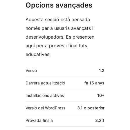
Opcions avançades
Aquesta secció està pensada
només per a usuaris avançats i
desenvolupadors. Es presenten
aquí per a proves i finalitats
educatives.
Meta
Versió
1.2
Darrera actualització
fa
15 anys
Instal·lacions actives
10+
Versió del WordPress
3.1 o posterior
Provada fins a
3.2.1