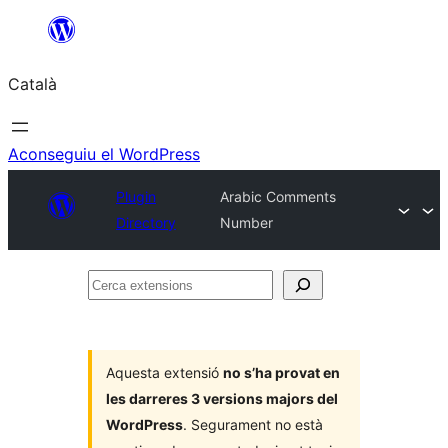
Vés
al
Català
contingut
Aconseguiu el WordPress
Plugin
Arabic Comments
Directory
Number
Cerca
extensions
Aquesta extensió
no s’ha provat en
les darreres 3 versions majors del
WordPress
. Segurament no està