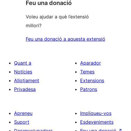
Feu una donació
Voleu ajudar a què l’extensió
millori?
Feu una donació a aquesta extensió
Quant a
Aparador
Notícies
Temes
Allotjament
Extensions
Privadesa
Patrons
Apreneu
Impliqueu-vos
Suport
Esdeveniments
Desenvolupadors
Feu una donació
↗