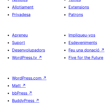
Allotjament
Extensions
Privadesa
Patrons
Apreneu
Impliqueu-vos
Suport
Esdeveniments
Desenvolupadors
Feu una donació
↗
WordPress.tv
↗
Five for the Future
WordPress.com
↗
Matt
↗
bbPress
↗
BuddyPress
↗