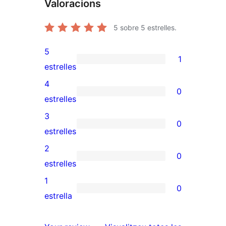
Valoracions
5
sobre 5 estrelles.
5
1
1
estrelles
valoració
4
0
de
0
estrelles
5
valoracions
3
0
estrelles
de
0
estrelles
4
valoracions
2
0
estrelles
de
0
estrelles
3
valoracions
1
0
estrelles
de
0
estrella
2
valoracions
estrelles
de