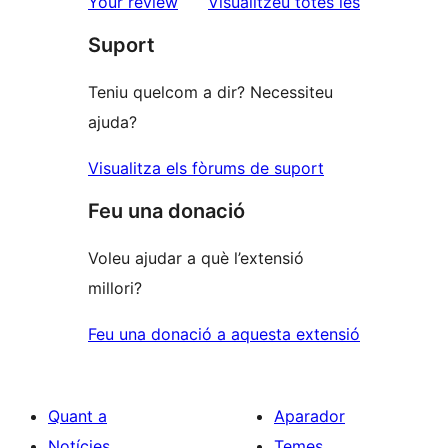
ressenyes
Your review
Visualitzeu totes les
1
Suport
estrelles
Teniu quelcom a dir? Necessiteu
ajuda?
Visualitza els fòrums de suport
Feu una donació
Voleu ajudar a què l’extensió
millori?
Feu una donació a aquesta extensió
Quant a
Aparador
Notícies
Temes