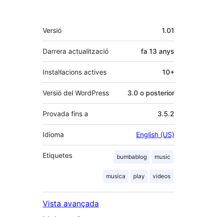
Meta
Versió
1.01
Darrera actualització
fa
13 anys
Instal·lacions actives
10+
Versió del WordPress
3.0 o posterior
Provada fins a
3.5.2
Idioma
English (US)
Etiquetes
bumbablog
music
musica
play
videos
Vista avançada