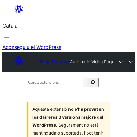
Vés
al
Català
contingut
Aconseguiu el WordPress
Plugin Directory
Automatic Video Page
Cerca
extensions
Aquesta extensió
no s’ha provat en
les darreres 3 versions majors del
WordPress
. Segurament no està
mantinguda o suportada, i pot tenir