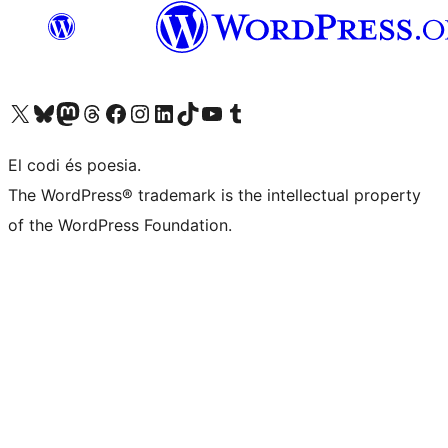
Visiteu el nostre compte X (abans Twitter)
Visiteu el nostre compte de Bluesky
Visiteu el nostre compte al Mastodon
Visiteu el nostre compte de Threads
Visiteu la nostra pàgina al Facebook
Visiteu el nostre compte d'Instagram
Visiteu el nostre compte de LinkedIn
Visiteu el nostre compte de TikTok
Visiteu el nostre canal al YouTube
Visiteu el nostre compte de Tumblr
El codi és poesia.
The WordPress® trademark is the intellectual property
of the WordPress Foundation.