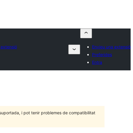
 extensió
Envieu una extensió
Preferides
Entra
portada, i pot tenir problemes de compatibilitat