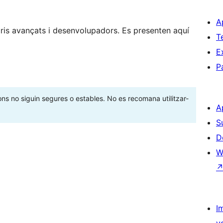
A
is avançats i desenvolupadors. Es presenten aquí
T
E
P
ons no siguin segures o estables. No es recomana utilitzar-
A
S
D
W
I