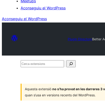
Meetups
Aconseguiu el WordPress
Aconseguiu el WordPress
Plugin Directory
Better 
Cerca
extensions
Aquesta extensió
no s’ha provat en les darreres 3
quan s’usa en versions recents del WordPress.