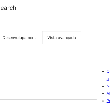
Search
Desenvolupament
Vista avançada
Q
a
N
A
P