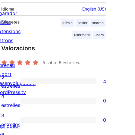
Idioma
English (US)
parador
emes
Etiquetes
admin
better
search
xtensions
usermeta
users
atrons
Valoracions
5
sobre 5 estrelles.
preneu
uport
5
4
esenvolupadors
4
estrelles
ordPress.tv
valoracions
4
0
↗
de
0
estrelles
5
valoracions
3
0
estrelles
de
0
estrelles
mpliqueu-
4
valoracions
2