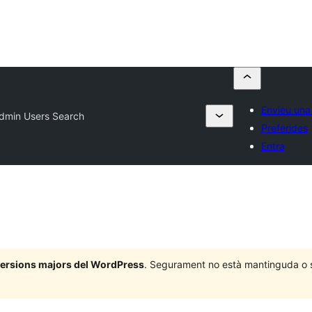
Envieu una
Admin Users Search
Preferides
Entra
 versions majors del WordPress
. Segurament no està mantinguda o su