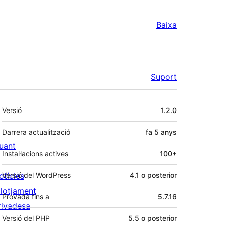
Baixa
Suport
Meta
Versió
1.2.0
Darrera actualització
fa
5 anys
uant
Instal·lacions actives
100+
otícies
Versió del WordPress
4.1 o posterior
llotjament
Provada fins a
5.7.16
rivadesa
Versió del PHP
5.5 o posterior