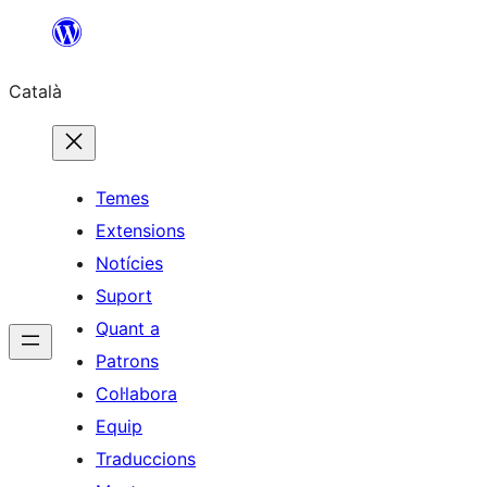
Vés
al
Català
contingut
Temes
Extensions
Notícies
Suport
Quant a
Patrons
Col·labora
Equip
Traduccions