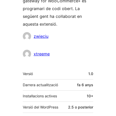
gateway for WooCommerce» és
programari de codi obert. La
següent gent ha col·laborat en
aquesta extensió.
Col·laboradors
zwieciu
xtreeme
Meta
Versió
1.0
Darrera actualització
fa
6 anys
Instal·lacions actives
10+
Versió del WordPress
2.5 o posterior