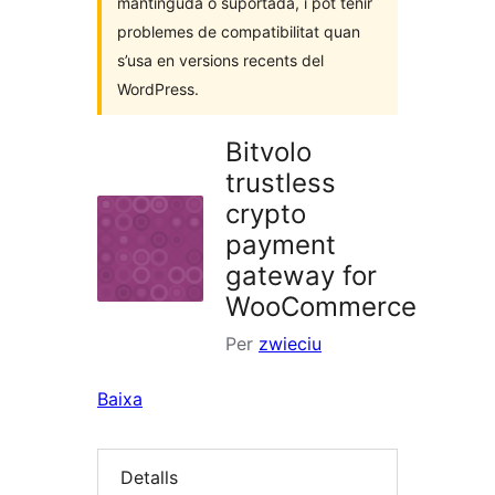
mantinguda o suportada, i pot tenir
problemes de compatibilitat quan
s’usa en versions recents del
WordPress.
Bitvolo
trustless
crypto
payment
gateway for
WooCommerce
Per
zwieciu
Baixa
Detalls