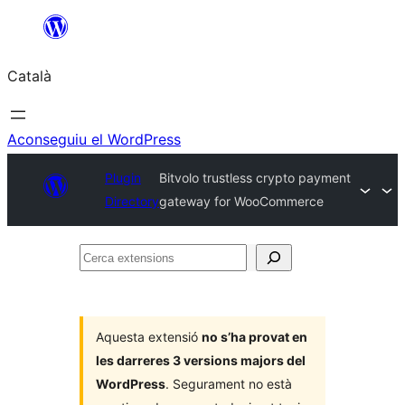
Vés
al
Català
contingut
Aconseguiu el WordPress
Plugin
Bitvolo trustless crypto payment
Directory
gateway for WooCommerce
Cerca
extensions
Aquesta extensió
no s’ha provat en
les darreres 3 versions majors del
WordPress
. Segurament no està