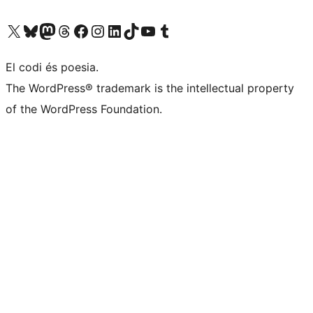
Visiteu el nostre compte X (abans Twitter)
Visiteu el nostre compte de Bluesky
Visiteu el nostre compte al Mastodon
Visiteu el nostre compte de Threads
Visiteu la nostra pàgina al Facebook
Visiteu el nostre compte d'Instagram
Visiteu el nostre compte de LinkedIn
Visiteu el nostre compte de TikTok
Visiteu el nostre canal al YouTube
Visiteu el nostre compte de Tumblr
El codi és poesia.
The WordPress® trademark is the intellectual property
of the WordPress Foundation.