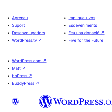
Apreneu
Impliqueu-vos
Suport
Esdeveniments
Desenvolupadors
Feu una donació
↗
WordPress.tv
↗
Five for the Future
WordPress.com
↗
Matt
↗
bbPress
↗
BuddyPress
↗