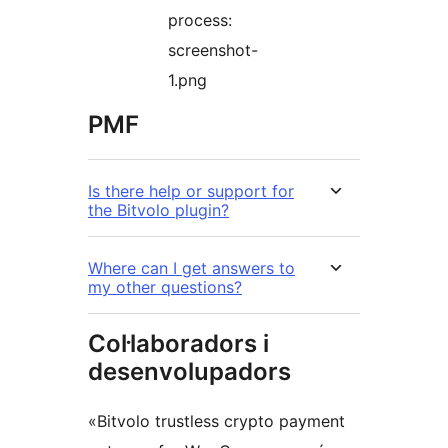
process:
screenshot-
1.png
PMF
Is there help or support for
the Bitvolo plugin?
Where can I get answers to
my other questions?
Col·laboradors i
desenvolupadors
«Bitvolo trustless crypto payment