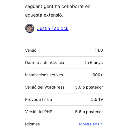
següent gent ha col·laborat en
aquesta extensió.
Col·laboradors
Justin Tadlock
Meta
Versió
1.1.0
Darrera actualització
fa
6 anys
Instal·lacions actives
600+
Versió del WordPress
5.0 o posterior
Provada fins a
5.5.19
Versió del PHP
5.6 o posterior
Idiomes
Mostra tots 4