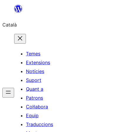
Vés
al
Català
contingut
Temes
Extensions
Notícies
Suport
Quant a
Patrons
Col·labora
Equip
Traduccions