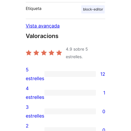
Etiqueta
block-editor
Vista avançada
Valoracions
4.9
sobre 5
estrelles.
5
12
12
estrelles
valoracions
4
1
de
1
estrelles
5
valoració
3
0
estrelles
de
0
estrelles
4
valoracions
2
0