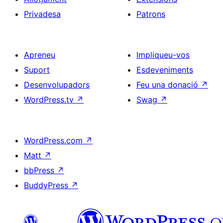
Privadesa
Patrons
Apreneu
Impliqueu-vos
Suport
Esdeveniments
Desenvolupadors
Feu una donació
↗
WordPress.tv
↗
Swag
↗
WordPress.com
↗
Matt
↗
bbPress
↗
BuddyPress
↗