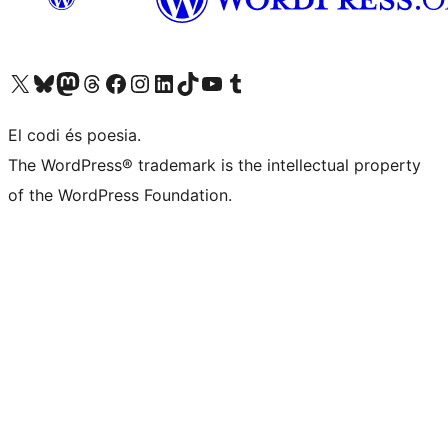
Visiteu el nostre compte X (abans Twitter)
Visiteu el nostre compte de Bluesky
Visiteu el nostre compte al Mastodon
Visiteu el nostre compte de Threads
Visiteu la nostra pàgina al Facebook
Visiteu el nostre compte d'Instagram
Visiteu el nostre compte de LinkedIn
Visiteu el nostre compte de TikTok
Visiteu el nostre canal al YouTube
Visiteu el nostre compte de Tumblr
El codi és poesia.
The WordPress® trademark is the intellectual property
of the WordPress Foundation.