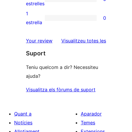
estrelles
de
0
estrelles
3
valoracions
1
0
estrelles
de
0
estrella
2
valoracions
estrelles
de
ressenyes
Your review
Visualitzeu totes les
1
Suport
estrelles
Teniu quelcom a dir? Necessiteu
ajuda?
Visualitza els fòrums de suport
Quant a
Aparador
Notícies
Temes
Allotjament
Extensions