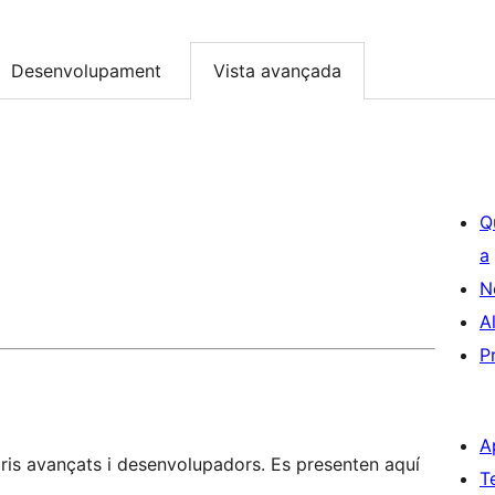
Desenvolupament
Vista avançada
Q
a
N
A
P
A
is avançats i desenvolupadors. Es presenten aquí
T