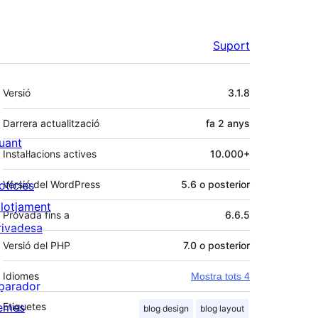
Suport
Meta
Versió
3.1.8
Darrera actualització
fa
2 anys
uant
Instal·lacions actives
10.000+
otícies
Versió del WordPress
5.6 o posterior
llotjament
Provada fins a
6.6.5
rivadesa
Versió del PHP
7.0 o posterior
Idiomes
Mostra tots 4
parador
emes
Etiquetes
blog design
blog layout