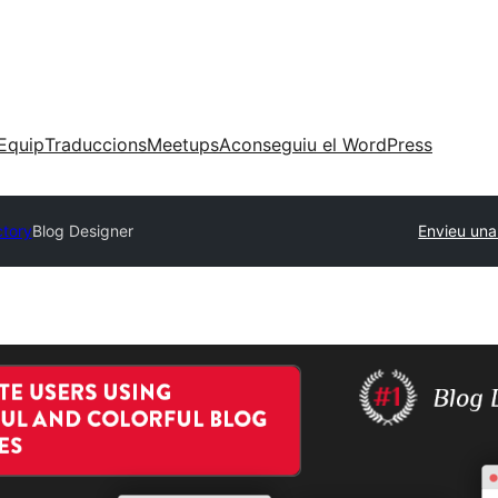
Equip
Traduccions
Meetups
Aconseguiu el WordPress
ctory
Blog Designer
Envieu una