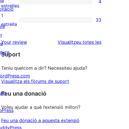
na
4
estrelles
de
4
estrelles
onació
3
valoracions
1
↗
33
estrelles
de
33
estrella
ive
2
valoracions
or
estrelles
de
ressenyes
Your review
Visualitzeu totes les
he
1
uture
Suport
estrelles
Teniu quelcom a dir? Necessiteu ajuda?
ordPress.com
Visualitza els fòrums de suport
↗
att
Feu una donació
↗
Voleu ajudar a què l’extensió millori?
bPress
↗
Feu una donació a aquesta extensió
uddyPress