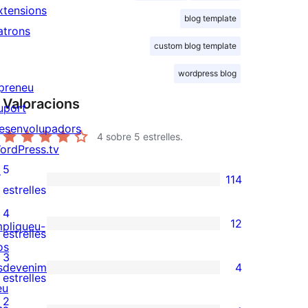
xtensions
blog template
atrons
custom blog template
wordpress blog
preneu
Valoracions
uport
esenvolupadors
4
sobre 5 estrelles.
ordPress.tv
5
↗
114
114
estrelles
valoracions
4
12
mpliqueu-
de
12
estrelles
os
5
valoracions
3
sdeveniments
4
estrelles
de
4
estrelles
eu
4
valoracions
2