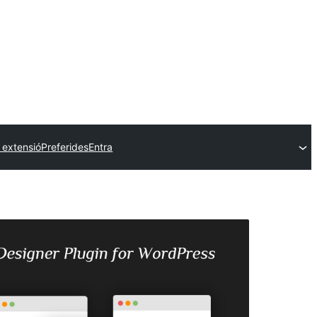
 extensió
Preferides
Entra