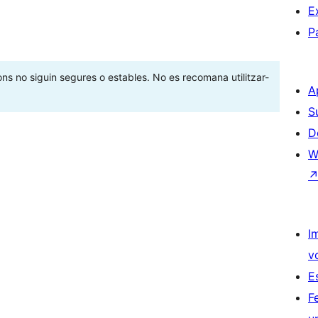
E
P
ons no siguin segures o estables. No es recomana utilitzar-
A
S
D
W
I
v
E
F