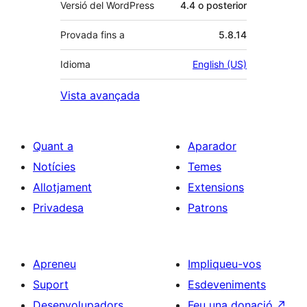
Versió del WordPress
4.4 o posterior
Provada fins a
5.8.14
Idioma
English (US)
Vista avançada
Quant a
Aparador
Notícies
Temes
Allotjament
Extensions
Privadesa
Patrons
Apreneu
Impliqueu-vos
Suport
Esdeveniments
Desenvolupadors
Feu una donació
↗