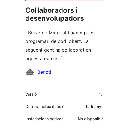
Col·laboradors i
desenvolupadors
«Brozzme Material Loading» és
programari de codi obert. La
següent gent ha col·laborat en
aquesta extensió.
Col·laboradors
Benoti
Meta
Versió
1.1
Darrera actualització
fa
5 anys
Instal·lacions actives
No disponible