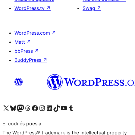
WordPress.tv
↗
Swag
↗
WordPress.com
↗
Matt
↗
bbPress
↗
BuddyPress
↗
Visiteu el nostre compte X (abans Twitter)
Visiteu el nostre compte de Bluesky
Visiteu el nostre compte al Mastodon
Visiteu el nostre compte de Threads
Visiteu la nostra pàgina al Facebook
Visiteu el nostre compte d'Instagram
Visiteu el nostre compte de LinkedIn
Visiteu el nostre compte de TikTok
Visiteu el nostre canal al YouTube
Visiteu el nostre compte de Tumblr
El codi és poesia.
The WordPress® trademark is the intellectual property