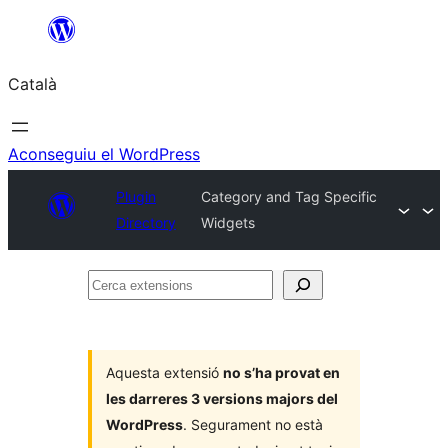
Vés
al
Català
contingut
Aconseguiu el WordPress
Plugin
Category and Tag Specific
Directory
Widgets
Cerca
extensions
Aquesta extensió
no s’ha provat en
les darreres 3 versions majors del
WordPress
. Segurament no està