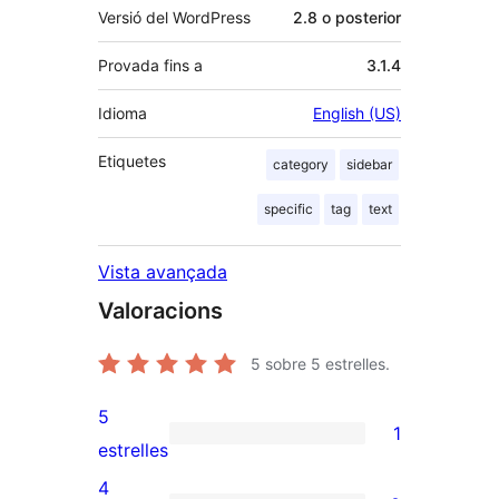
Versió del WordPress
2.8 o posterior
Provada fins a
3.1.4
Idioma
English (US)
Etiquetes
category
sidebar
specific
tag
text
Vista avançada
Valoracions
5
sobre 5 estrelles.
5
1
1
estrelles
valoració
4