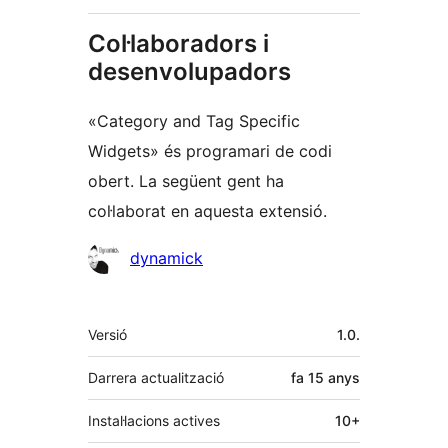
Col·laboradors i
desenvolupadors
«Category and Tag Specific
Widgets» és programari de codi
obert. La següent gent ha
col·laborat en aquesta extensió.
Col·laboradors
dynamick
Meta
Versió
1.0.
Darrera actualització
fa
15 anys
Instal·lacions actives
10+