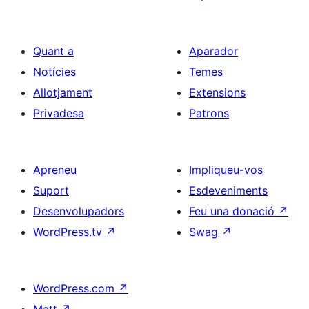
Quant a
Aparador
Notícies
Temes
Allotjament
Extensions
Privadesa
Patrons
Apreneu
Impliqueu-vos
Suport
Esdeveniments
Desenvolupadors
Feu una donació
↗
WordPress.tv
↗
Swag
↗
WordPress.com
↗