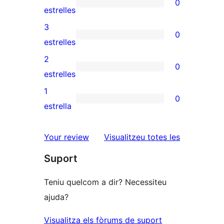
0
de
0
estrelles
5
valoracions
3
0
estrelles
de
0
estrelles
4
valoracions
2
0
estrelles
de
0
estrelles
3
valoracions
1
0
estrelles
de
0
estrella
2
valoracions
estrelles
de
ressenyes
Your review
Visualitzeu totes les
1
Suport
estrelles
Teniu quelcom a dir? Necessiteu
ajuda?
Visualitza els fòrums de suport