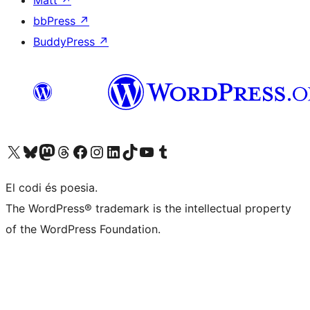
Matt
↗
bbPress
↗
BuddyPress
↗
Visiteu el nostre compte X (abans Twitter)
Visiteu el nostre compte de Bluesky
Visiteu el nostre compte al Mastodon
Visiteu el nostre compte de Threads
Visiteu la nostra pàgina al Facebook
Visiteu el nostre compte d'Instagram
Visiteu el nostre compte de LinkedIn
Visiteu el nostre compte de TikTok
Visiteu el nostre canal al YouTube
Visiteu el nostre compte de Tumblr
El codi és poesia.
The WordPress® trademark is the intellectual property
of the WordPress Foundation.