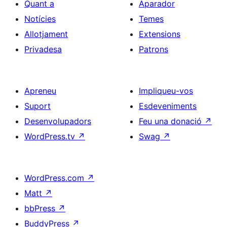
Quant a
Aparador
Notícies
Temes
Allotjament
Extensions
Privadesa
Patrons
Apreneu
Impliqueu-vos
Suport
Esdeveniments
Desenvolupadors
Feu una donació
↗
WordPress.tv
↗
Swag
↗
WordPress.com
↗
Matt
↗
bbPress
↗
BuddyPress
↗