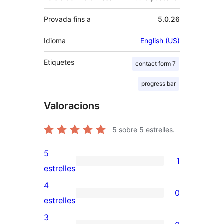
Provada fins a
5.0.26
Idioma
English (US)
Etiquetes
contact form 7
progress bar
Valoracions
5
sobre 5 estrelles.
5
1
1
estrelles
valoració
4
0
de
0
estrelles
5
valoracions
3