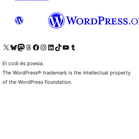
Visiteu el nostre compte X (abans Twitter)
Visiteu el nostre compte de Bluesky
Visiteu el nostre compte al Mastodon
Visiteu el nostre compte de Threads
Visiteu la nostra pàgina al Facebook
Visiteu el nostre compte d'Instagram
Visiteu el nostre compte de LinkedIn
Visiteu el nostre compte de TikTok
Visiteu el nostre canal al YouTube
Visiteu el nostre compte de Tumblr
El codi és poesia.
The WordPress® trademark is the intellectual property
of the WordPress Foundation.