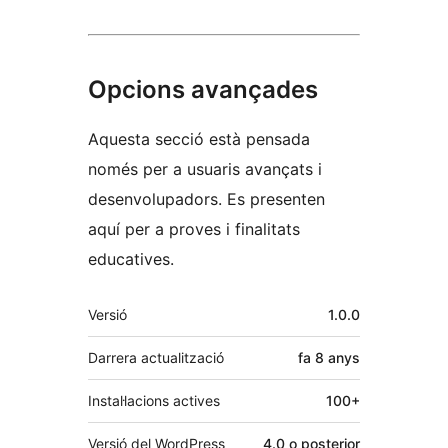
Opcions avançades
Aquesta secció està pensada
només per a usuaris avançats i
desenvolupadors. Es presenten
aquí per a proves i finalitats
educatives.
Meta
Versió
1.0.0
Darrera actualització
fa
8 anys
Instal·lacions actives
100+
Versió del WordPress
4.0 o posterior