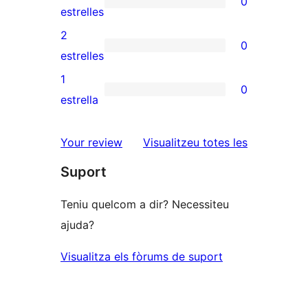
0
estrelles
de
0
estrelles
4
valoracions
2
0
estrelles
de
0
estrelles
3
valoracions
1
0
estrelles
de
0
estrella
2
valoracions
estrelles
de
ressenyes
Your review
Visualitzeu totes les
1
Suport
estrelles
Teniu quelcom a dir? Necessiteu
ajuda?
Visualitza els fòrums de suport