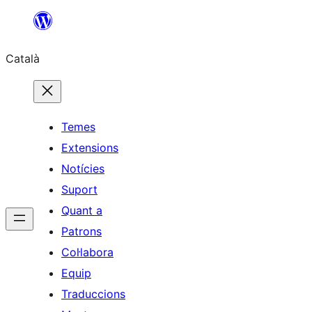
Vés
al
Català
contingut
Temes
Extensions
Notícies
Suport
Quant a
Patrons
Col·labora
Equip
Traduccions