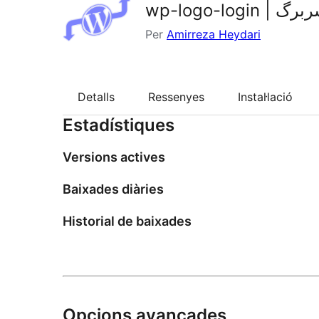
wp-logo-l
Per
Amirreza Heydari
Detalls
Ressenyes
Instal·lació
Estadístiques
Versions actives
Baixades diàries
Historial de baixades
Opcions avançades