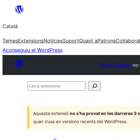
Vés
al
Català
contingut
Temes
Extensions
Notícies
Suport
Quant a
Patrons
Col·labora
Aconseguiu el WordPress
Plugin Directory
Cerca
extensions
Aquesta extensió
no s’ha provat en les darreres 3
quan s’usa en versions recents del WordPress.