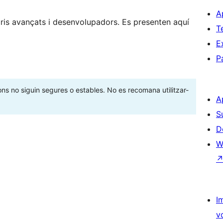
A
is avançats i desenvolupadors. Es presenten aquí
T
E
P
ons no siguin segures o estables. No es recomana utilitzar-
A
S
D
W
I
v