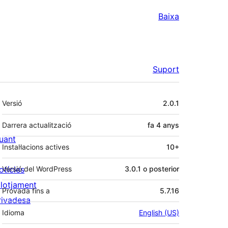
Baixa
Suport
Meta
Versió
2.0.1
Darrera actualització
fa
4 anys
uant
Instal·lacions actives
10+
otícies
Versió del WordPress
3.0.1 o posterior
llotjament
Provada fins a
5.7.16
rivadesa
Idioma
English (US)