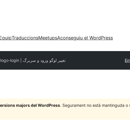
Equip
Traduccions
Meetups
Aconseguiu el WordPress
wp-logo-login | تغییر لوگو ورود و سربرگ
En
 versions majors del WordPress
. Segurament no està mantinguda o su