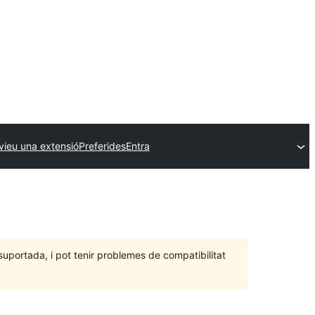
vieu una extensió
Preferides
Entra
portada, i pot tenir problemes de compatibilitat