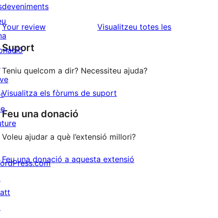
sdeveniments
2
valoracions
eu
estrelles
de
ressenyes
Your review
Visualitzeu totes les
na
1
Suport
onació
estrelles
↗
Teniu quelcom a dir? Necessiteu ajuda?
ive
Visualitza els fòrums de suport
or
he
Feu una donació
uture
Voleu ajudar a què l’extensió millori?
Feu una donació a aquesta extensió
ordPress.com
↗
att
↗