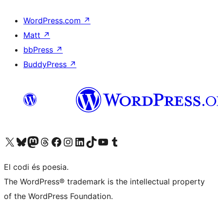
WordPress.com
↗
Matt
↗
bbPress
↗
BuddyPress
↗
Visiteu el nostre compte X (abans Twitter)
Visiteu el nostre compte de Bluesky
Visiteu el nostre compte al Mastodon
Visiteu el nostre compte de Threads
Visiteu la nostra pàgina al Facebook
Visiteu el nostre compte d'Instagram
Visiteu el nostre compte de LinkedIn
Visiteu el nostre compte de TikTok
Visiteu el nostre canal al YouTube
Visiteu el nostre compte de Tumblr
El codi és poesia.
The WordPress® trademark is the intellectual property
of the WordPress Foundation.