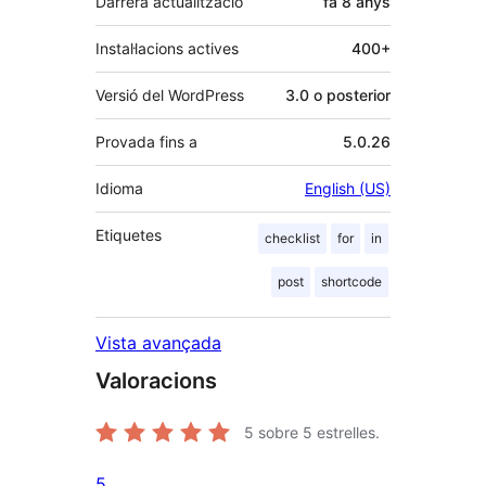
Darrera actualització
fa
8 anys
Instal·lacions actives
400+
Versió del WordPress
3.0 o posterior
Provada fins a
5.0.26
Idioma
English (US)
Etiquetes
checklist
for
in
post
shortcode
Vista avançada
Valoracions
5
sobre 5 estrelles.
5