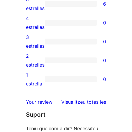
6
6
estrelles
valoracions
4
0
de
0
estrelles
5
valoracions
3
0
estrelles
de
0
estrelles
4
valoracions
2
0
estrelles
de
0
estrelles
3
valoracions
1
0
estrelles
de
0
estrella
2
valoracions
estrelles
de
ressenyes
Your review
Visualitzeu totes les
1
Suport
estrelles
Teniu quelcom a dir? Necessiteu