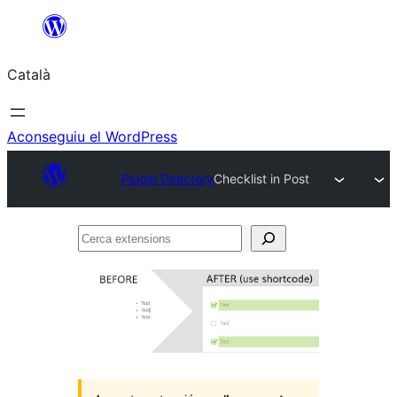
Vés
al
Català
contingut
Aconseguiu el WordPress
Plugin Directory
Checklist in Post
Cerca
extensions