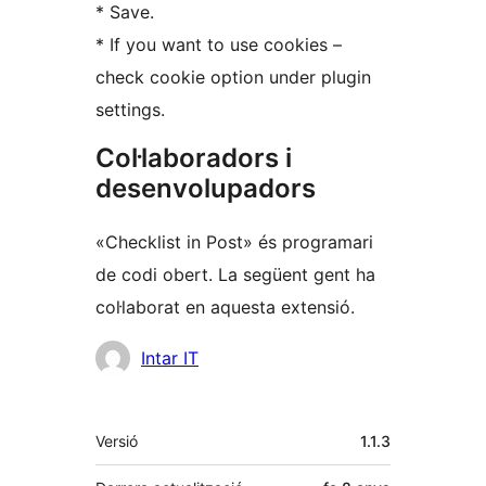
* Save.
* If you want to use cookies –
check cookie option under plugin
settings.
Col·laboradors i
desenvolupadors
«Checklist in Post» és programari
de codi obert. La següent gent ha
col·laborat en aquesta extensió.
Col·laboradors
Intar IT
Meta
Versió
1.1.3