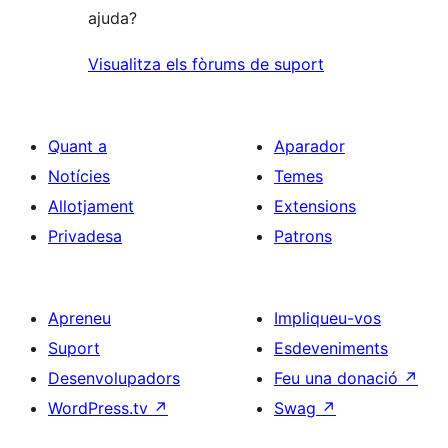
ajuda?
Visualitza els fòrums de suport
Quant a
Aparador
Notícies
Temes
Allotjament
Extensions
Privadesa
Patrons
Apreneu
Impliqueu-vos
Suport
Esdeveniments
Desenvolupadors
Feu una donació
↗
WordPress.tv
↗
Swag
↗