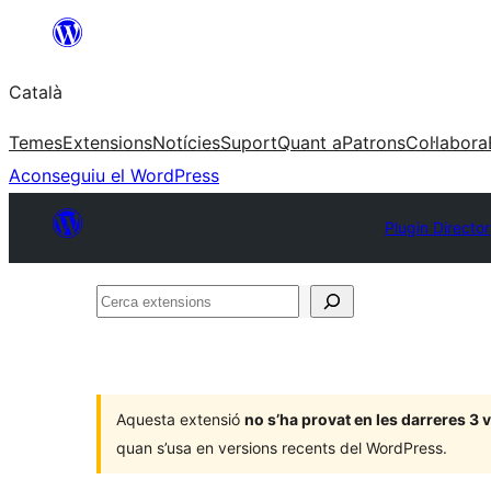
Vés
al
Català
contingut
Temes
Extensions
Notícies
Suport
Quant a
Patrons
Col·labora
Aconseguiu el WordPress
Plugin Directo
Cerca
extensions
Aquesta extensió
no s’ha provat en les darreres 3
quan s’usa en versions recents del WordPress.