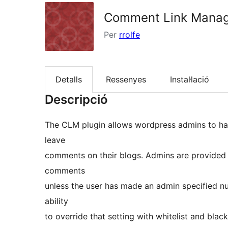
Comment Link Mana
Per
rrolfe
Detalls
Ressenyes
Instal·lació
Descripció
The CLM plugin allows wordpress admins to hav
leave
comments on their blogs. Admins are provided with the ability to remove all author links from
comments
unless the user has made an admin specified number of comments. Y
ability