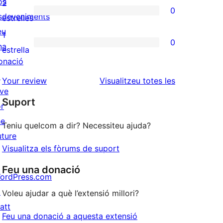
valoracions
os
2
0
estrelles
de
sdeveniments
0
estrelles
3
eu
valoracions
1
0
estrelles
na
de
0
estrella
onació
2
valoracions
↗
estrelles
de
ressenyes
Your review
Visualitzeu totes les
ive
1
Suport
or
estrelles
he
Teniu quelcom a dir? Necessiteu ajuda?
uture
Visualitza els fòrums de suport
Feu una donació
ordPress.com
↗
Voleu ajudar a què l’extensió millori?
att
Feu una donació a aquesta extensió
↗