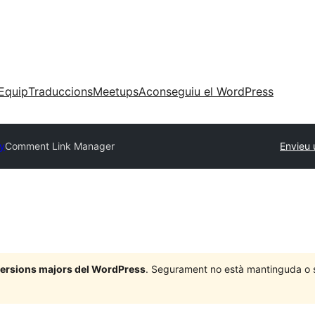
Equip
Traduccions
Meetups
Aconseguiu el WordPress
ry
Comment Link Manager
Envieu 
 versions majors del WordPress
. Segurament no està mantinguda o su