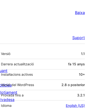
Baixa
Suport
Meta
Versió
1.1
Darrera actualització
fa
15 anys
uant
Instal·lacions actives
10+
otícies
Versió del WordPress
2.8 o posterior
llotjament
Provada fins a
3.2.1
rivadesa
Idioma
English (US)