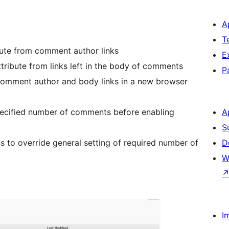
A
T
ute from comment author links
E
tribute from links left in the body of comments
P
 comment author and body links in a new browser
specified number of comments before enabling
A
S
ons to override general setting of required number of
D
W
I