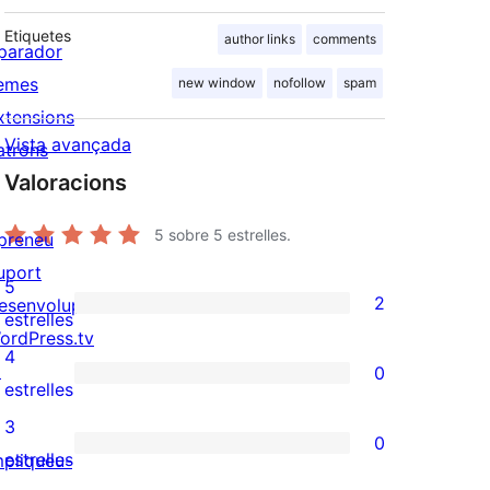
Etiquetes
author links
comments
parador
emes
new window
nofollow
spam
xtensions
Vista avançada
atrons
Valoracions
5
sobre 5 estrelles.
preneu
uport
5
2
esenvolupadors
2
estrelles
ordPress.tv
valoracions
4
↗
0
de
0
estrelles
5
valoracions
3
0
estrelles
de
0
estrelles
mpliqueu-
4