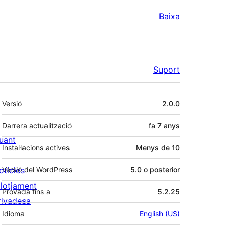
Baixa
Suport
Meta
Versió
2.0.0
Darrera actualització
fa
7 anys
uant
Instal·lacions actives
Menys de 10
otícies
Versió del WordPress
5.0 o posterior
llotjament
Provada fins a
5.2.25
rivadesa
Idioma
English (US)