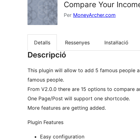
Compare Your Incom
Per
MoneyArcher.com
Detalls
Ressenyes
Instal·lació
Descripció
This plugin will allow to add 5 famous people 
famous people.
From V2.0.0 there are 15 options to compare a
One Page/Post will support one shortcode.
More features are getting added.
Plugin Features
Easy configuration