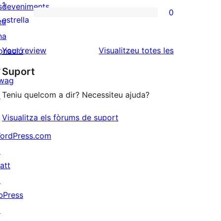
3
valoracions
1
sdeveniments
0
estrelles
de
0
estrella
eu
2
valoracions
na
estrelles
de
ressenyes
Your review
Visualitzeu totes les
onació
1
↗
Suport
estrelles
wag
Teniu quelcom a dir? Necessiteu ajuda?
↗
Visualitza els fòrums de suport
ordPress.com
↗
att
↗
bPress
↗