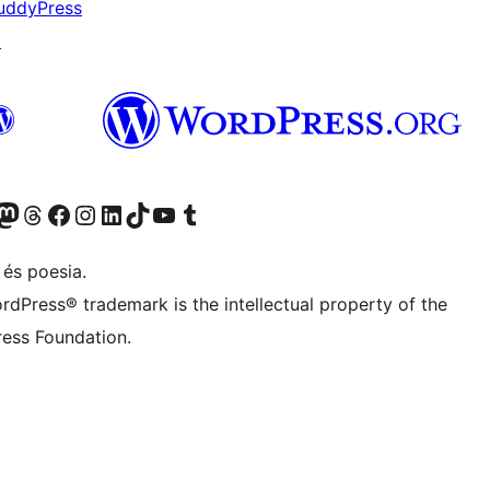
uddyPress
↗
X (abans Twitter)
ostre compte de Bluesky
siteu el nostre compte al Mastodon
Visiteu el nostre compte de Threads
Visiteu la nostra pàgina al Facebook
Visiteu el nostre compte d'Instagram
Visiteu el nostre compte de LinkedIn
Visiteu el nostre compte de TikTok
Visiteu el nostre canal al YouTube
Visiteu el nostre compte de Tumblr
 és poesia.
rdPress® trademark is the intellectual property of the
ess Foundation.