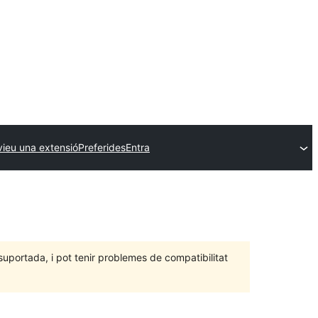
vieu una extensió
Preferides
Entra
portada, i pot tenir problemes de compatibilitat