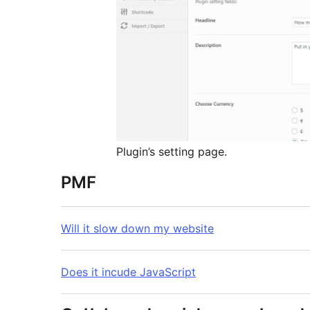
Plugin’s setting page.
PMF
Will it slow down my website
Does it incude JavaScript