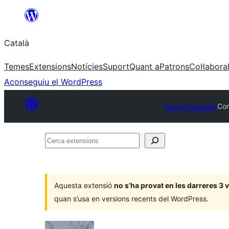
Vés
al
Català
contingut
Temes
Extensions
Notícies
Suport
Quant a
Patrons
Col·labora
Aconseguiu el WordPress
Plugin Directory
Com
Cerca
extensions
Aquesta extensió
no s’ha provat en les darreres 3
quan s’usa en versions recents del WordPress.