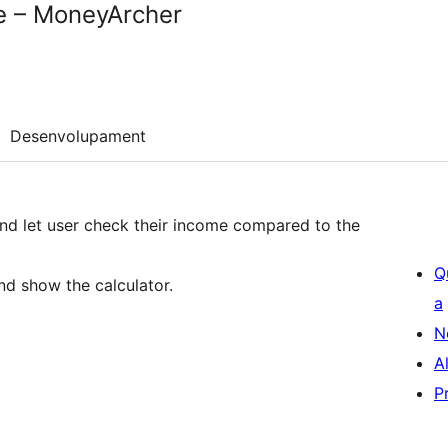
e – MoneyArcher
Desenvolupament
and let user check their income compared to the
Q
nd show the calculator.
a
N
A
P