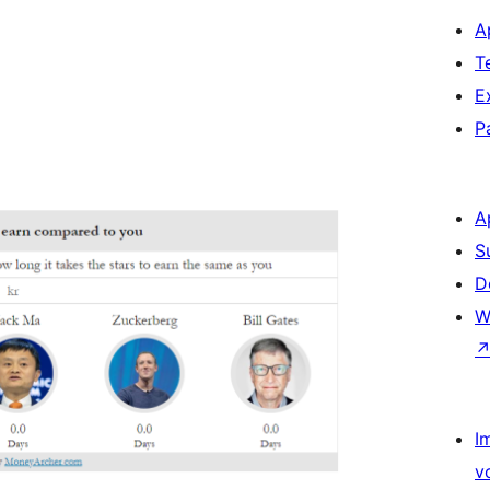
A
T
E
P
A
S
D
W
I
v