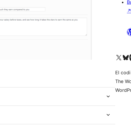
B
Visiteu el nostre compte 
Visiteu el n
Vi
El codi
The Wo
WordPr