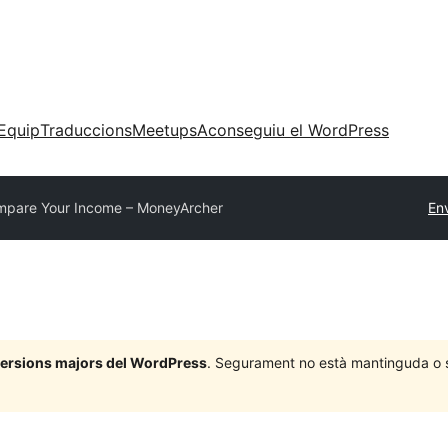
Equip
Traduccions
Meetups
Aconseguiu el WordPress
pare Your Income – MoneyArcher
En
 versions majors del WordPress
. Segurament no està mantinguda o su