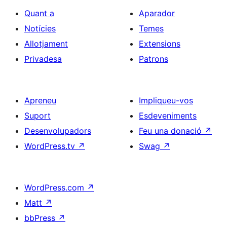
Quant a
Aparador
Notícies
Temes
Allotjament
Extensions
Privadesa
Patrons
Apreneu
Impliqueu-vos
Suport
Esdeveniments
Desenvolupadors
Feu una donació
↗
WordPress.tv
↗
Swag
↗
WordPress.com
↗
Matt
↗
bbPress
↗