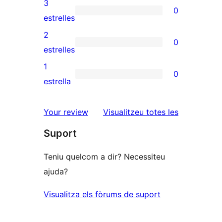
valoracions
3
0
estrelles
de
0
estrelles
4
valoracions
2
0
estrelles
de
0
estrelles
3
valoracions
1
0
estrelles
de
0
estrella
2
valoracions
estrelles
de
ressenyes
Your review
Visualitzeu totes les
1
Suport
estrelles
Teniu quelcom a dir? Necessiteu
ajuda?
Visualitza els fòrums de suport