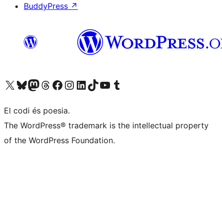
BuddyPress
↗
Visiteu el nostre compte X (abans Twitter)
Visiteu el nostre compte de Bluesky
Visiteu el nostre compte al Mastodon
Visiteu el nostre compte de Threads
Visiteu la nostra pàgina al Facebook
Visiteu el nostre compte d'Instagram
Visiteu el nostre compte de LinkedIn
Visiteu el nostre compte de TikTok
Visiteu el nostre canal al YouTube
Visiteu el nostre compte de Tumblr
El codi és poesia.
The WordPress® trademark is the intellectual property
of the WordPress Foundation.