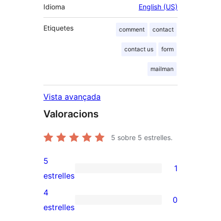
Idioma
English (US)
Etiquetes
comment
contact
contact us
form
mailman
Vista avançada
Valoracions
5
sobre 5 estrelles.
5
1
1
estrelles
valoració
4
0
de
0
estrelles
5