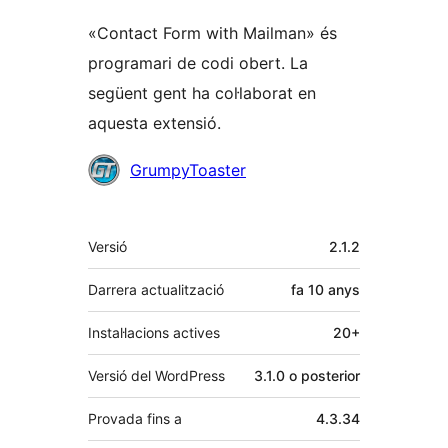
«Contact Form with Mailman» és
programari de codi obert. La
següent gent ha col·laborat en
aquesta extensió.
Col·laboradors
GrumpyToaster
Meta
Versió
2.1.2
Darrera actualització
fa
10 anys
Instal·lacions actives
20+
Versió del WordPress
3.1.0 o posterior
Provada fins a
4.3.34