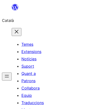
Vés
al
Català
contingut
Temes
Extensions
Notícies
Suport
Quant a
Patrons
Col·labora
Equip
Traduccions