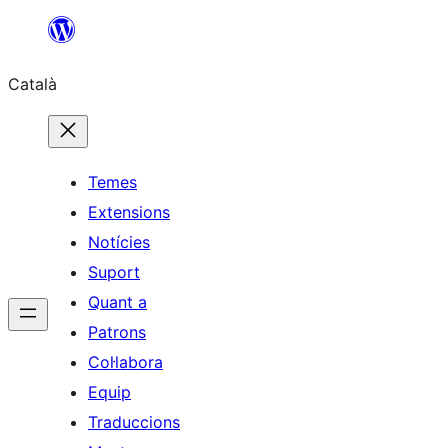
Vés
al
Català
contingut
Temes
Extensions
Notícies
Suport
Quant a
Patrons
Col·labora
Equip
Traduccions