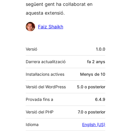
següent gent ha col·laborat en
aquesta extensió.
Col·laboradors
Faiz Shaikh
Meta
Versió
1.0.0
Darrera actualització
fa
2 anys
Instal·lacions actives
Menys de 10
Versió del WordPress
5.0 o posterior
Provada fins a
6.4.9
Versió del PHP
7.0 o posterior
Idioma
English (US)