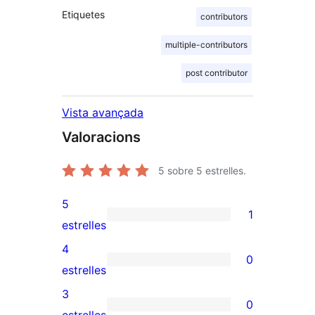
Etiquetes
contributors
multiple-contributors
post contributor
Vista avançada
Valoracions
5
sobre 5 estrelles.
5
1
1
estrelles
valoració
4
0
de
0
estrelles
5
valoracions
3
0
estrelles
de
0
estrelles