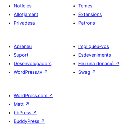
Notícies
Temes
Allotjament
Extensions
Privadesa
Patrons
Apreneu
Impliqueu-vos
Suport
Esdeveniments
Desenvolupadors
Feu una donació
↗
WordPress.tv
↗
Swag
↗
WordPress.com
↗
Matt
↗
bbPress
↗
BuddyPress
↗