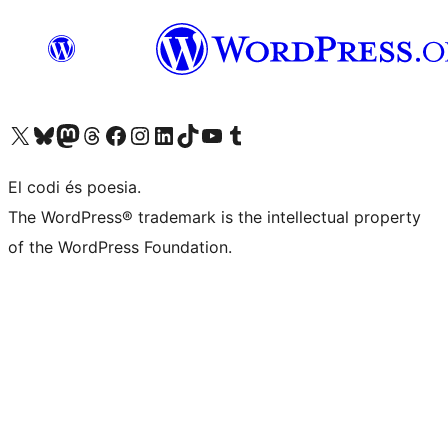
Visiteu el nostre compte X (abans Twitter)
Visiteu el nostre compte de Bluesky
Visiteu el nostre compte al Mastodon
Visiteu el nostre compte de Threads
Visiteu la nostra pàgina al Facebook
Visiteu el nostre compte d'Instagram
Visiteu el nostre compte de LinkedIn
Visiteu el nostre compte de TikTok
Visiteu el nostre canal al YouTube
Visiteu el nostre compte de Tumblr
El codi és poesia.
The WordPress® trademark is the intellectual property
of the WordPress Foundation.