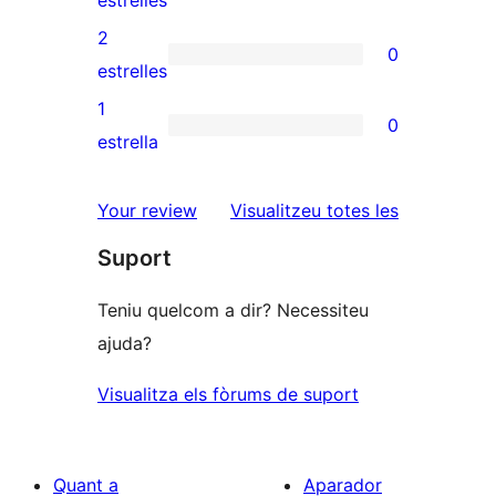
4
valoracions
2
0
estrelles
de
0
estrelles
3
valoracions
1
0
estrelles
de
0
estrella
2
valoracions
estrelles
de
ressenyes
Your review
Visualitzeu totes les
1
Suport
estrelles
Teniu quelcom a dir? Necessiteu
ajuda?
Visualitza els fòrums de suport
Quant a
Aparador