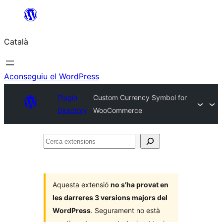
Vés
al
Català
contingut
Aconseguiu el WordPress
Plugin
Custom Currency Symbol for
Directory
WooCommerce
Cerca
extensions
Aquesta extensió
no s’ha provat en
les darreres 3 versions majors del
WordPress
. Segurament no està