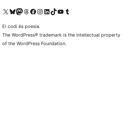
Visiteu el nostre compte X (abans Twitter)
Visiteu el nostre compte de Bluesky
Visiteu el nostre compte al Mastodon
Visiteu el nostre compte de Threads
Visiteu la nostra pàgina al Facebook
Visiteu el nostre compte d'Instagram
Visiteu el nostre compte de LinkedIn
Visiteu el nostre compte de TikTok
Visiteu el nostre canal al YouTube
Visiteu el nostre compte de Tumblr
El codi és poesia.
The WordPress® trademark is the intellectual property
of the WordPress Foundation.