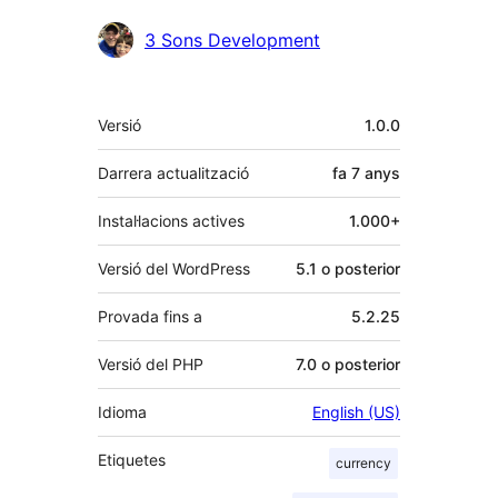
Col·laboradors
3 Sons Development
Meta
Versió
1.0.0
Darrera actualització
fa
7 anys
Instal·lacions actives
1.000+
Versió del WordPress
5.1 o posterior
Provada fins a
5.2.25
Versió del PHP
7.0 o posterior
Idioma
English (US)
Etiquetes
currency