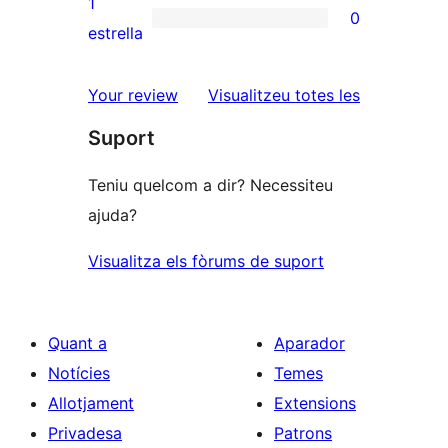
1
0
estrelles
de
0
estrella
2
valoracions
estrelles
de
ressenyes
Your review
Visualitzeu totes les
1
Suport
estrelles
Teniu quelcom a dir? Necessiteu
ajuda?
Visualitza els fòrums de suport
Quant a
Aparador
Notícies
Temes
Allotjament
Extensions
Privadesa
Patrons