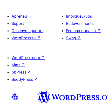
Apreneu
Impliqueu-vos
Suport
Esdeveniments
Desenvolupadors
Feu una donació
↗
WordPress.tv
↗
Swag
↗
WordPress.com
↗
Matt
↗
bbPress
↗
BuddyPress
↗