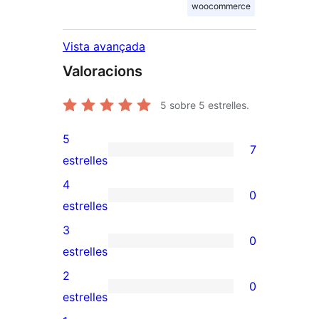
woocommerce
Vista avançada
Valoracions
5
sobre 5 estrelles.
5
7
7
estrelles
valoracions
4
0
de
0
estrelles
5
valoracions
3
0
estrelles
de
0
estrelles
4
valoracions
2
0
estrelles
de
0
estrelles
3
valoracions