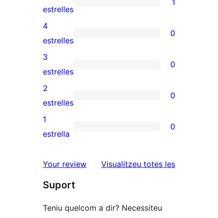
1
1
estrelles
valoració
4
0
de
0
estrelles
5
valoracions
3
0
estrelles
de
0
estrelles
4
valoracions
2
0
estrelles
de
0
estrelles
3
valoracions
1
0
estrelles
de
0
estrella
2
valoracions
estrelles
de
ressenyes
Your review
Visualitzeu totes les
1
Suport
estrelles
Teniu quelcom a dir? Necessiteu