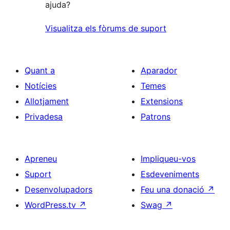
ajuda?
Visualitza els fòrums de suport
Quant a
Aparador
Notícies
Temes
Allotjament
Extensions
Privadesa
Patrons
Apreneu
Impliqueu-vos
Suport
Esdeveniments
Desenvolupadors
Feu una donació
↗
WordPress.tv
↗
Swag
↗