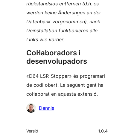
rückstandslos entfernen (d.h. es
werden keine Änderungen an der
Datenbank vorgenommen), nach
Deinstallation funktionieren alle
Links wie vorher.
Col·laboradors i
desenvolupadors
«D64 LSR-Stopper» és programari
de codi obert. La següent gent ha
col·laborat en aquesta extensió.
Col·laboradors
Dennis
Meta
Versió
1.0.4