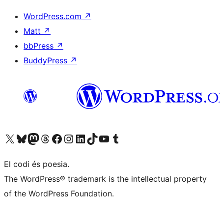
WordPress.com
↗
Matt
↗
bbPress
↗
BuddyPress
↗
Visiteu el nostre compte X (abans Twitter)
Visiteu el nostre compte de Bluesky
Visiteu el nostre compte al Mastodon
Visiteu el nostre compte de Threads
Visiteu la nostra pàgina al Facebook
Visiteu el nostre compte d'Instagram
Visiteu el nostre compte de LinkedIn
Visiteu el nostre compte de TikTok
Visiteu el nostre canal al YouTube
Visiteu el nostre compte de Tumblr
El codi és poesia.
The WordPress® trademark is the intellectual property
of the WordPress Foundation.