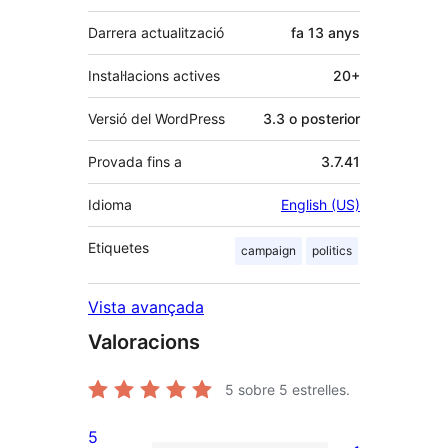
Darrera actualització
fa
13 anys
Instal·lacions actives
20+
Versió del WordPress
3.3 o posterior
Provada fins a
3.7.41
Idioma
English (US)
Etiquetes
campaign
politics
Vista avançada
Valoracions
5
sobre 5 estrelles.
5