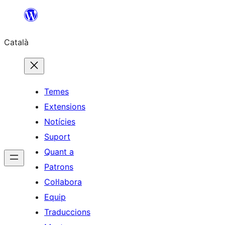
Vés
al
Català
contingut
Temes
Extensions
Notícies
Suport
Quant a
Patrons
Col·labora
Equip
Traduccions