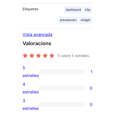
Etiquetes
dashboard
h5p
pressbooks
widget
Vista avançada
Valoracions
5
sobre 5 estrelles.
5
1
1
estrelles
valoració
4
0
de
0
estrelles
5
valoracions
3
0
estrelles
de
0
estrelles
4