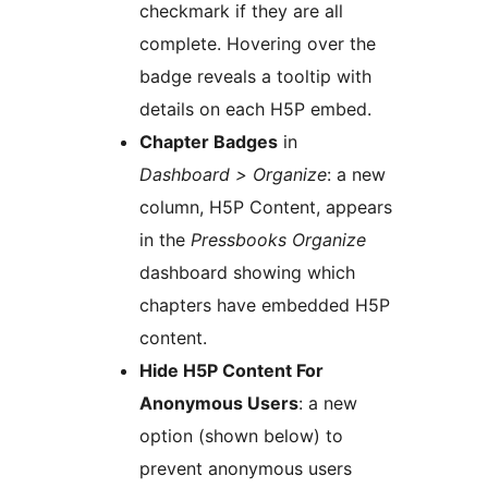
checkmark if they are all
complete. Hovering over the
badge reveals a tooltip with
details on each H5P embed.
Chapter Badges
in
Dashboard > Organize
: a new
column, H5P Content, appears
in the
Pressbooks Organize
dashboard showing which
chapters have embedded H5P
content.
Hide H5P Content For
Anonymous Users
: a new
option (shown below) to
prevent anonymous users