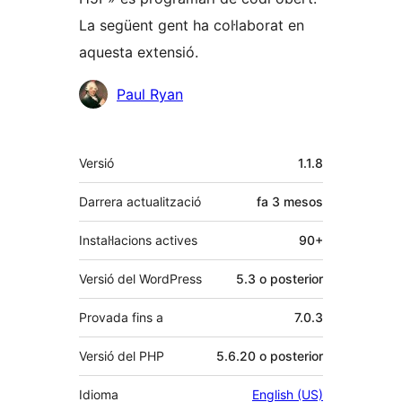
La següent gent ha col·laborat en
aquesta extensió.
Col·laboradors
Paul Ryan
Meta
Versió
1.1.8
Darrera actualització
fa
3 mesos
Instal·lacions actives
90+
Versió del WordPress
5.3 o posterior
Provada fins a
7.0.3
Versió del PHP
5.6.20 o posterior
Idioma
English (US)