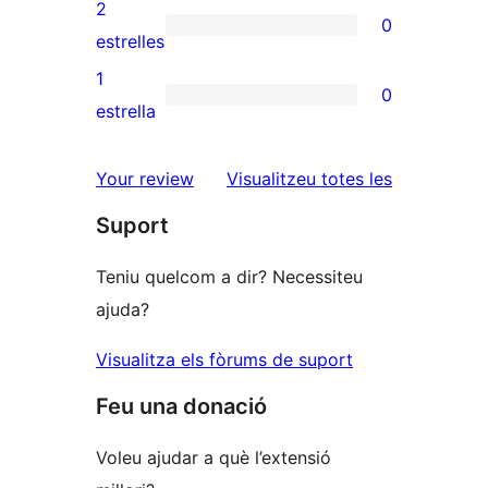
valoracions
2
0
estrelles
de
0
estrelles
3
valoracions
1
0
estrelles
de
0
estrella
2
valoracions
estrelles
de
ressenyes
Your review
Visualitzeu totes les
1
Suport
estrelles
Teniu quelcom a dir? Necessiteu
ajuda?
Visualitza els fòrums de suport
Feu una donació
Voleu ajudar a què l’extensió