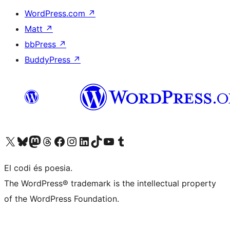
WordPress.com
↗
Matt
↗
bbPress
↗
BuddyPress
↗
Visiteu el nostre compte X (abans Twitter)
Visiteu el nostre compte de Bluesky
Visiteu el nostre compte al Mastodon
Visiteu el nostre compte de Threads
Visiteu la nostra pàgina al Facebook
Visiteu el nostre compte d'Instagram
Visiteu el nostre compte de LinkedIn
Visiteu el nostre compte de TikTok
Visiteu el nostre canal al YouTube
Visiteu el nostre compte de Tumblr
El codi és poesia.
The WordPress® trademark is the intellectual property
of the WordPress Foundation.