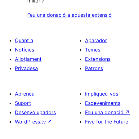
millori?
Feu una donació a aquesta extensió
Quant a
Aparador
Notícies
Temes
Allotjament
Extensions
Privadesa
Patrons
Apreneu
Impliqueu-vos
Suport
Esdeveniments
Desenvolupadors
Feu una donació
↗
WordPress.tv
↗
Five for the Future