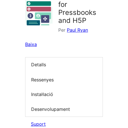
for
Pressbooks
and H5P
Per
Paul Ryan
Baixa
Detalls
Ressenyes
Instal·lació
Desenvolupament
Suport