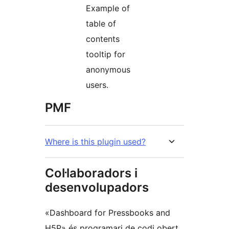
Example of
table of
contents
tooltip for
anonymous
users.
PMF
Where is this plugin used?
Col·laboradors i
desenvolupadors
«Dashboard for Pressbooks and
H5P» és programari de codi obert.