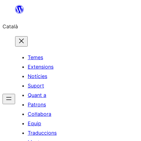
Vés
al
Català
contingut
Temes
Extensions
Notícies
Suport
Quant a
Patrons
Col·labora
Equip
Traduccions