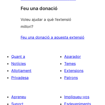
Feu una donació
Voleu ajudar a què l’extensió
millori?
Feu una donació a aquesta extensió
Quant a
Aparador
Notícies
Temes
Allotjament
Extensions
Privadesa
Patrons
Apreneu
Impliqueu-vos
Suport
Esdeveniments