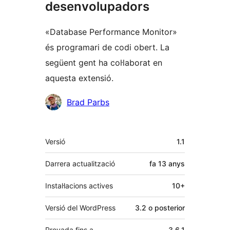
desenvolupadors
«Database Performance Monitor»
és programari de codi obert. La
següent gent ha col·laborat en
aquesta extensió.
Col·laboradors
Brad Parbs
Meta
Versió
1.1
Darrera actualització
fa
13 anys
Instal·lacions actives
10+
Versió del WordPress
3.2 o posterior
Provada fins a
3.6.1