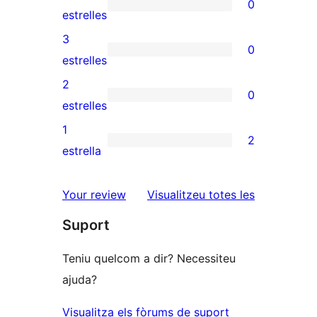
0
de
0
estrelles
5
valoracions
3
0
estrelles
de
0
estrelles
4
valoracions
2
0
estrelles
de
0
estrelles
3
valoracions
1
2
estrelles
de
2
estrella
2
valoracions
estrelles
de
ressenyes
Your review
Visualitzeu totes les
1
Suport
estrelles
Teniu quelcom a dir? Necessiteu
ajuda?
Visualitza els fòrums de suport