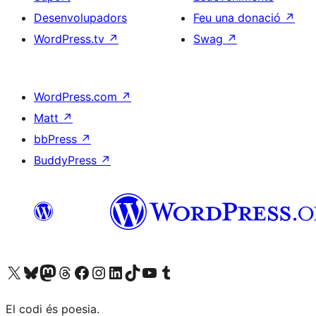
Desenvolupadors
Feu una donació
↗
WordPress.tv
↗
Swag
↗
WordPress.com
↗
Matt
↗
bbPress
↗
BuddyPress
↗
Visiteu el nostre compte X (abans Twitter)
Visiteu el nostre compte de Bluesky
Visiteu el nostre compte al Mastodon
Visiteu el nostre compte de Threads
Visiteu la nostra pàgina al Facebook
Visiteu el nostre compte d'Instagram
Visiteu el nostre compte de LinkedIn
Visiteu el nostre compte de TikTok
Visiteu el nostre canal al YouTube
Visiteu el nostre compte de Tumblr
El codi és poesia.