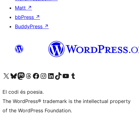
Matt
↗
bbPress
↗
BuddyPress
↗
Visiteu el nostre compte X (abans Twitter)
Visiteu el nostre compte de Bluesky
Visiteu el nostre compte al Mastodon
Visiteu el nostre compte de Threads
Visiteu la nostra pàgina al Facebook
Visiteu el nostre compte d'Instagram
Visiteu el nostre compte de LinkedIn
Visiteu el nostre compte de TikTok
Visiteu el nostre canal al YouTube
Visiteu el nostre compte de Tumblr
El codi és poesia.
The WordPress® trademark is the intellectual property
of the WordPress Foundation.