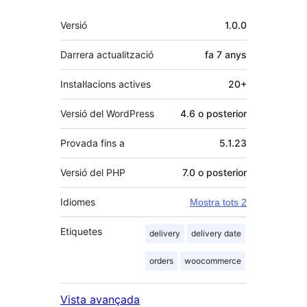
Meta
Versió
1.0.0
Darrera actualització
fa
7 anys
Instal·lacions actives
20+
Versió del WordPress
4.6 o posterior
Provada fins a
5.1.23
Versió del PHP
7.0 o posterior
Idiomes
Mostra tots 2
Etiquetes
delivery
delivery date
orders
woocommerce
Vista avançada