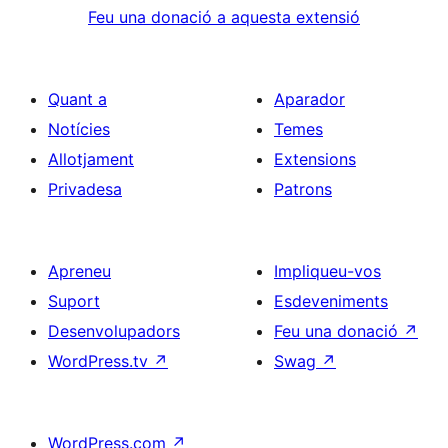
Feu una donació a aquesta extensió
Quant a
Aparador
Notícies
Temes
Allotjament
Extensions
Privadesa
Patrons
Apreneu
Impliqueu-vos
Suport
Esdeveniments
Desenvolupadors
Feu una donació
↗
WordPress.tv
↗
Swag
↗
WordPress.com
↗