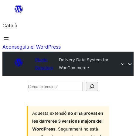
Vés
al
Català
contingut
Aconseguiu el WordPress
Plugin
Delivery Date System for
Directory
WooCommerce
Cerca
extensions
Aquesta extensió
no s’ha provat en
les darreres 3 versions majors del
WordPress
. Segurament no està