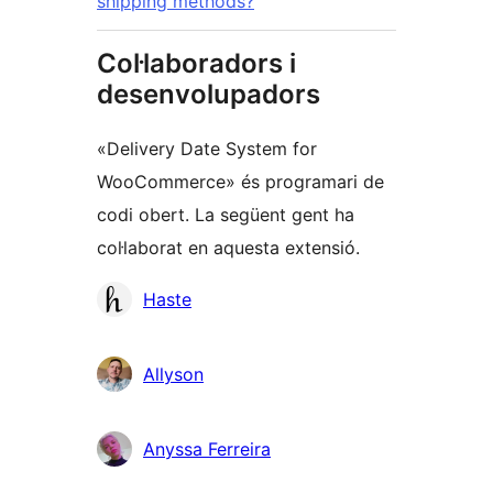
shipping methods?
Col·laboradors i
desenvolupadors
«Delivery Date System for
WooCommerce» és programari de
codi obert. La següent gent ha
col·laborat en aquesta extensió.
Col·laboradors
Haste
Allyson
Anyssa Ferreira