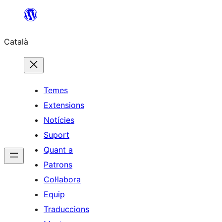
Vés
al
Català
contingut
Temes
Extensions
Notícies
Suport
Quant a
Patrons
Col·labora
Equip
Traduccions