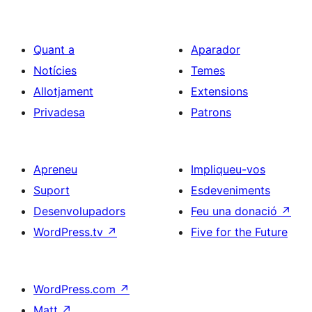
Quant a
Aparador
Notícies
Temes
Allotjament
Extensions
Privadesa
Patrons
Apreneu
Impliqueu-vos
Suport
Esdeveniments
Desenvolupadors
Feu una donació
↗
WordPress.tv
↗
Five for the Future
WordPress.com
↗
Matt
↗