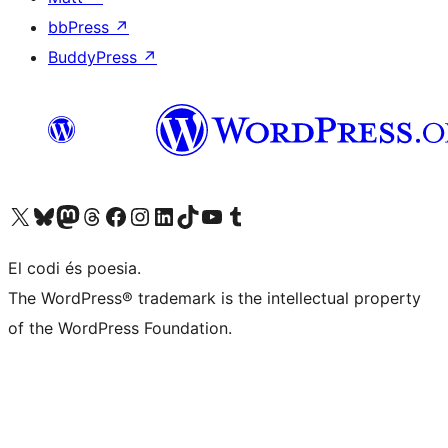
bbPress
↗
BuddyPress
↗
Visiteu el nostre compte X (abans Twitter)
Visiteu el nostre compte de Bluesky
Visiteu el nostre compte al Mastodon
Visiteu el nostre compte de Threads
Visiteu la nostra pàgina al Facebook
Visiteu el nostre compte d'Instagram
Visiteu el nostre compte de LinkedIn
Visiteu el nostre compte de TikTok
Visiteu el nostre canal al YouTube
Visiteu el nostre compte de Tumblr
El codi és poesia.
The WordPress® trademark is the intellectual property
of the WordPress Foundation.