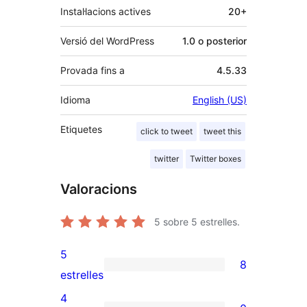
Instal·lacions actives
20+
Versió del WordPress
1.0 o posterior
Provada fins a
4.5.33
Idioma
English (US)
Etiquetes
click to tweet
tweet this
twitter
Twitter boxes
Valoracions
5
sobre 5 estrelles.
5
8
8
estrelles
valoracions
4