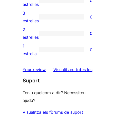
0
de
0
estrelles
5
valoracions
3
0
estrelles
de
0
estrelles
4
valoracions
2
0
estrelles
de
0
estrelles
3
valoracions
1
0
estrelles
de
0
estrella
2
valoracions
estrelles
de
ressenyes
Your review
Visualitzeu totes les
1
Suport
estrelles
Teniu quelcom a dir? Necessiteu
ajuda?
Visualitza els fòrums de suport