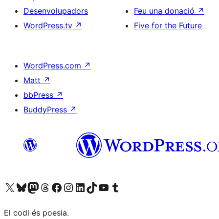
Desenvolupadors
Feu una donació
↗
WordPress.tv
↗
Five for the Future
WordPress.com
↗
Matt
↗
bbPress
↗
BuddyPress
↗
Visiteu el nostre compte X (abans Twitter)
Visiteu el nostre compte de Bluesky
Visiteu el nostre compte al Mastodon
Visiteu el nostre compte de Threads
Visiteu la nostra pàgina al Facebook
Visiteu el nostre compte d'Instagram
Visiteu el nostre compte de LinkedIn
Visiteu el nostre compte de TikTok
Visiteu el nostre canal al YouTube
Visiteu el nostre compte de Tumblr
El codi és poesia.