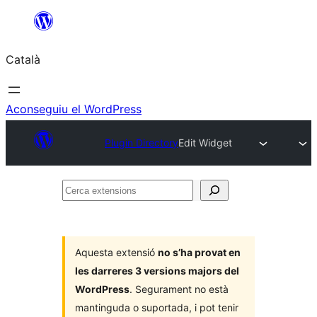
Vés
al
Català
contingut
Aconseguiu el WordPress
Plugin Directory
Edit Widget
Cerca
extensions
Aquesta extensió
no s’ha provat en
les darreres 3 versions majors del
WordPress
. Segurament no està
mantinguda o suportada, i pot tenir