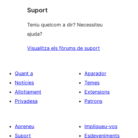
Suport
Teniu quelcom a dir? Necessiteu
ajuda?
Visualitza els fòrums de suport
Quant a
Aparador
Notícies
Temes
Allotjament
Extensions
Privadesa
Patrons
Apreneu
Impliqueu-vos
Suport
Esdeveniments