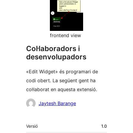
frontend view
Col·laboradors i
desenvolupadors
«Edit Widget» és programari de
codi obert. La següent gent ha
col·laborat en aquesta extensió.
Col·laboradors
Jaytesh Barange
Meta
Versió
1.0