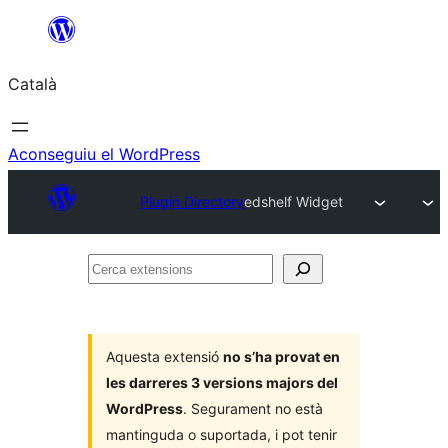
Vés
al
Català
contingut
Aconseguiu el WordPress
Plugin Directory
edshelf Widget
Cerca
extensions
Aquesta extensió
no s’ha provat en
les darreres 3 versions majors del
WordPress
. Segurament no està
mantinguda o suportada, i pot tenir