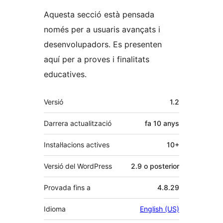
Aquesta secció està pensada
només per a usuaris avançats i
desenvolupadors. Es presenten
aquí per a proves i finalitats
educatives.
Meta
Versió
1.2
Darrera actualització
fa
10 anys
Instal·lacions actives
10+
Versió del WordPress
2.9 o posterior
Provada fins a
4.8.29
Idioma
English (US)