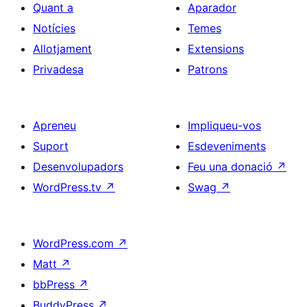
Quant a
Aparador
Notícies
Temes
Allotjament
Extensions
Privadesa
Patrons
Apreneu
Impliqueu-vos
Suport
Esdeveniments
Desenvolupadors
Feu una donació
↗
WordPress.tv
↗
Swag
↗
WordPress.com
↗
Matt
↗
bbPress
↗
BuddyPress
↗