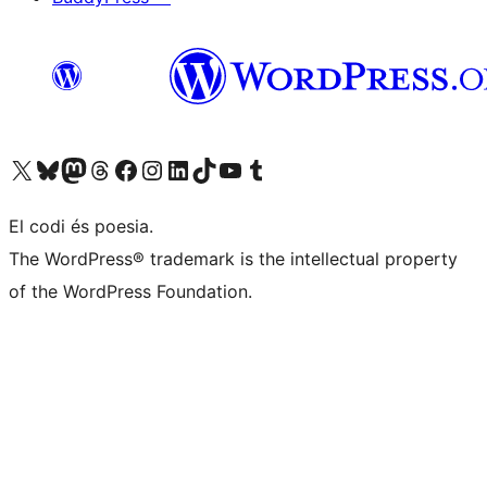
Visiteu el nostre compte X (abans Twitter)
Visiteu el nostre compte de Bluesky
Visiteu el nostre compte al Mastodon
Visiteu el nostre compte de Threads
Visiteu la nostra pàgina al Facebook
Visiteu el nostre compte d'Instagram
Visiteu el nostre compte de LinkedIn
Visiteu el nostre compte de TikTok
Visiteu el nostre canal al YouTube
Visiteu el nostre compte de Tumblr
El codi és poesia.
The WordPress® trademark is the intellectual property
of the WordPress Foundation.