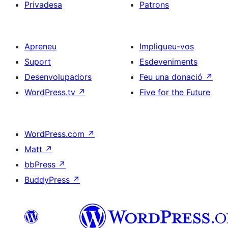
Privadesa
Patrons
Apreneu
Impliqueu-vos
Suport
Esdeveniments
Desenvolupadors
Feu una donació
↗
WordPress.tv
↗
Five for the Future
WordPress.com
↗
Matt
↗
bbPress
↗
BuddyPress
↗