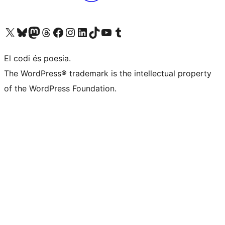
Visiteu el nostre compte X (abans Twitter)
Visiteu el nostre compte de Bluesky
Visiteu el nostre compte al Mastodon
Visiteu el nostre compte de Threads
Visiteu la nostra pàgina al Facebook
Visiteu el nostre compte d'Instagram
Visiteu el nostre compte de LinkedIn
Visiteu el nostre compte de TikTok
Visiteu el nostre canal al YouTube
Visiteu el nostre compte de Tumblr
El codi és poesia.
The WordPress® trademark is the intellectual property
of the WordPress Foundation.