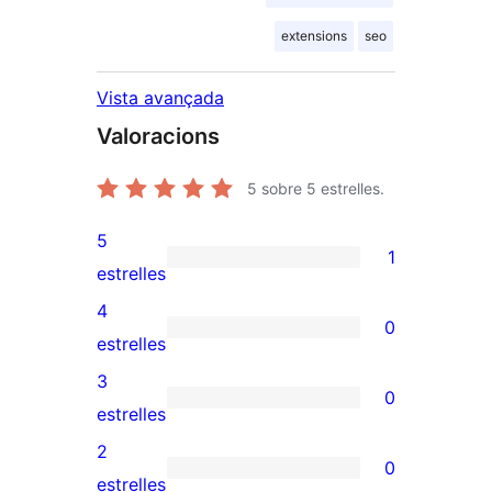
extensions
seo
Vista avançada
Valoracions
5
sobre 5 estrelles.
5
1
1
estrelles
valoració
4
0
de
0
estrelles
5
valoracions
3
0
estrelles
de
0
estrelles
4
valoracions
2
0
estrelles
de
0
estrelles