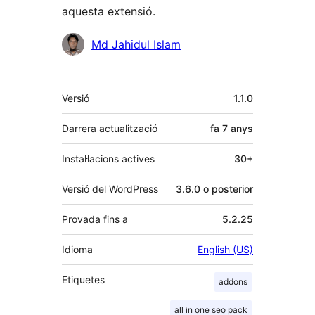
aquesta extensió.
Col·laboradors
Md Jahidul Islam
Meta
Versió
1.1.0
Darrera actualització
fa
7 anys
Instal·lacions actives
30+
Versió del WordPress
3.6.0 o posterior
Provada fins a
5.2.25
Idioma
English (US)
Etiquetes
addons
all in one seo pack