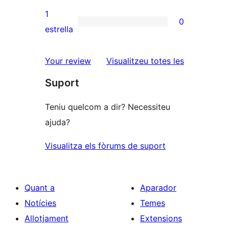
3
valoracions
1
0
estrelles
de
0
estrella
2
valoracions
estrelles
de
ressenyes
Your review
Visualitzeu totes les
1
Suport
estrelles
Teniu quelcom a dir? Necessiteu
ajuda?
Visualitza els fòrums de suport
Quant a
Aparador
Notícies
Temes
Allotjament
Extensions