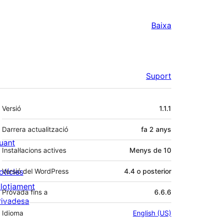
Baixa
Suport
Meta
Versió
1.1.1
Darrera actualització
fa
2 anys
uant
Instal·lacions actives
Menys de 10
otícies
Versió del WordPress
4.4 o posterior
llotjament
Provada fins a
6.6.6
rivadesa
Idioma
English (US)