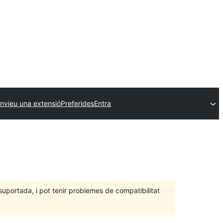
nvieu una extensió
Preferides
Entra
portada, i pot tenir problemes de compatibilitat