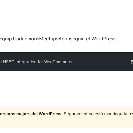
Equip
Traduccions
Meetups
Aconseguiu el WordPress
d HSBC Integration for WooCommerce
E
 versions majors del WordPress
. Segurament no està mantinguda o su