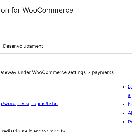
tion for WooCommerce
Desenvolupament
nt gateway under WooCommerce settings > payments
Q
a
og/wordpress/plugins/hsbc
N
A
P
 redistribute it and/or modify