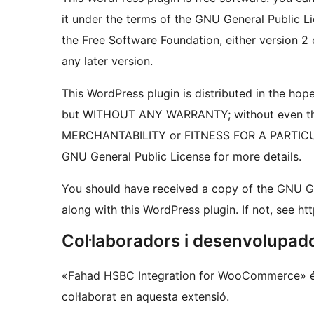
it under the terms of the GNU General Public L
the Free Software Foundation, either version 2 
any later version.
This WordPress plugin is distributed in the hope 
but WITHOUT ANY WARRANTY; without even the
MERCHANTABILITY or FITNESS FOR A PARTIC
GNU General Public License for more details.
You should have received a copy of the GNU Ge
along with this WordPress plugin. If not, see ht
Col·laboradors i desenvolupad
«Fahad HSBC Integration for WooCommerce» és
col·laborat en aquesta extensió.