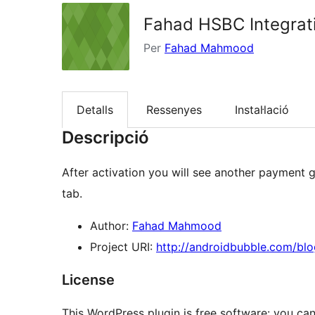
Fahad HSBC Integra
Per
Fahad Mahmood
Detalls
Ressenyes
Instal·lació
Descripció
After activation you will see another payme
tab.
Author:
Fahad Mahmood
Project URI:
http://androidbubble.com/bl
License
This WordPress plugin is free software: you can