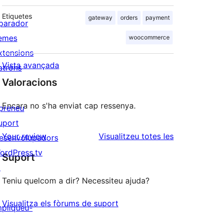
Etiquetes
gateway
orders
payment
parador
emes
woocommerce
xtensions
Vista avançada
atrons
Valoracions
Encara no s'ha enviat cap ressenya.
preneu
uport
ressenyes
Your review
Visualitzeu totes les
esenvolupadors
ordPress.tv
Suport
↗
Teniu quelcom a dir? Necessiteu ajuda?
Visualitza els fòrums de suport
mpliqueu-