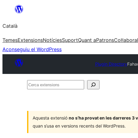
Vés
al
Català
contingut
Temes
Extensions
Notícies
Suport
Quant a
Patrons
Col·labora
Aconseguiu el WordPress
Plugin Directory
Faha
Cerca
extensions
Aquesta extensió
no s’ha provat en les darreres 3
quan s’usa en versions recents del WordPress.