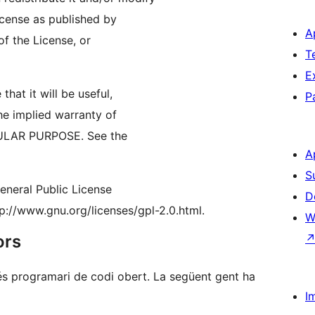
icense as published by
A
of the License, or
T
E
that it will be useful,
P
 implied warranty of
ULAR PURPOSE. See the
A
S
neral Public License
D
tp://www.gnu.org/licenses/gpl-2.0.html.
W
ors
 programari de codi obert. La següent gent ha
I