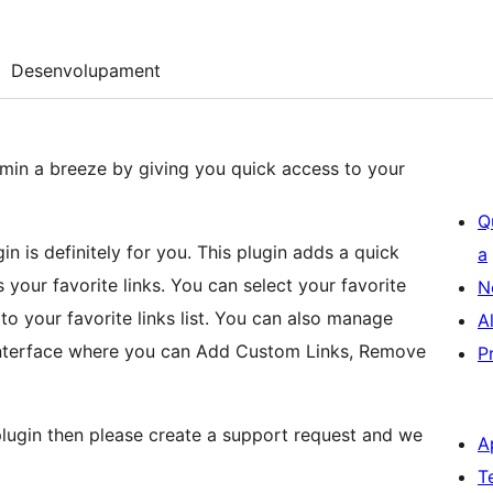
Desenvolupament
min a breeze by giving you quick access to your
Q
n is definitely for you. This plugin adds a quick
a
your favorite links. You can select your favorite
N
o your favorite links list. You can also manage
A
 interface where you can Add Custom Links, Remove
P
 plugin then please create a support request and we
A
T