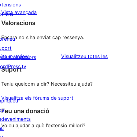
xtensions
Vista avançada
atrons
Valoracions
Encara no s'ha enviat cap ressenya.
preneu
uport
ressenyes
Your review
Visualitzeu totes les
esenvolupadors
ordPress.tv
Suport
↗
Teniu quelcom a dir? Necessiteu ajuda?
Visualitza els fòrums de suport
mpliqueu-
os
Feu una donació
sdeveniments
Voleu ajudar a què l’extensió millori?
eu