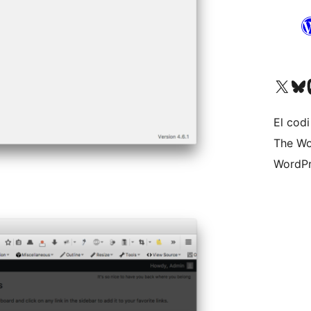
Visiteu el nostre compte 
Visiteu el n
Vi
El codi
The Wo
WordPr