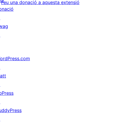
na
Feu una donació a aquesta extensió
onació
↗
wag
↗
ordPress.com
↗
att
↗
bPress
↗
uddyPress
↗