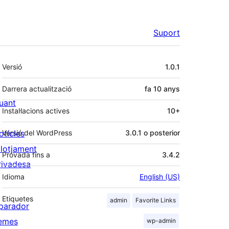
Suport
Meta
Versió
1.0.1
Darrera actualització
fa
10 anys
uant
Instal·lacions actives
10+
otícies
Versió del WordPress
3.0.1 o posterior
llotjament
Provada fins a
3.4.2
rivadesa
Idioma
English (US)
Etiquetes
admin
Favorite Links
parador
emes
wp-admin