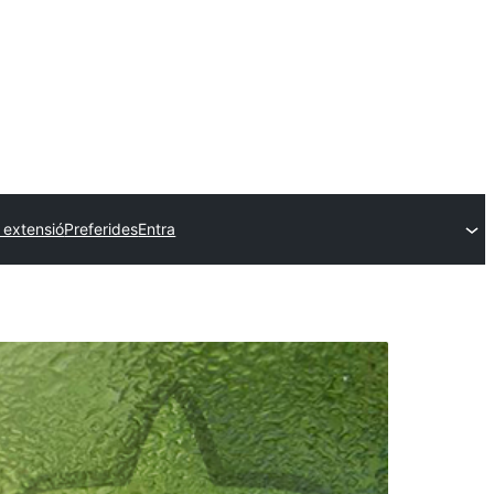
 extensió
Preferides
Entra