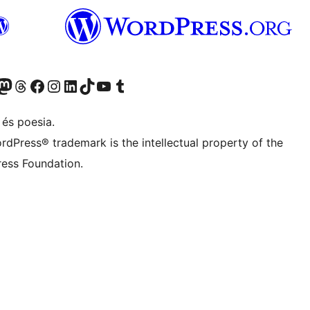
X (abans Twitter)
ostre compte de Bluesky
siteu el nostre compte al Mastodon
Visiteu el nostre compte de Threads
Visiteu la nostra pàgina al Facebook
Visiteu el nostre compte d'Instagram
Visiteu el nostre compte de LinkedIn
Visiteu el nostre compte de TikTok
Visiteu el nostre canal al YouTube
Visiteu el nostre compte de Tumblr
 és poesia.
rdPress® trademark is the intellectual property of the
ess Foundation.