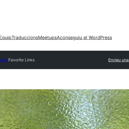
Equip
Traduccions
Meetups
Aconseguiu el WordPress
ctory
Favorite Links
Envieu una