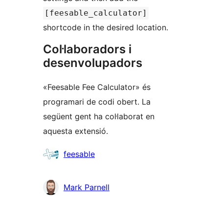
[feesable_calculator]
shortcode in the desired location.
Col·laboradors i
desenvolupadors
«Feesable Fee Calculator» és
programari de codi obert. La
següent gent ha col·laborat en
aquesta extensió.
Col·laboradors
feesable
Mark Parnell