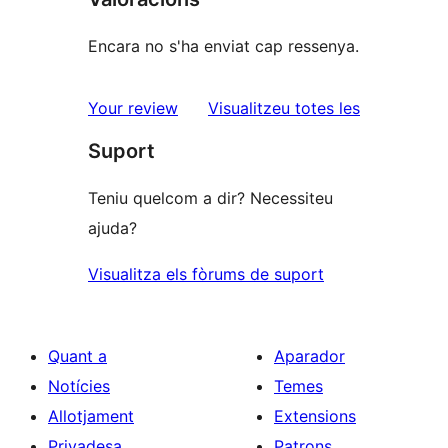
Encara no s'ha enviat cap ressenya.
ressenyes
Your review
Visualitzeu totes les
Suport
Teniu quelcom a dir? Necessiteu
ajuda?
Visualitza els fòrums de suport
Quant a
Aparador
Notícies
Temes
Allotjament
Extensions
Privadesa
Patrons