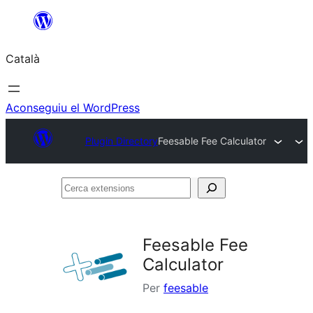
Vés
al
Català
contingut
Aconseguiu el WordPress
Plugin Directory
Feesable Fee Calculator
Cerca
extensions
Feesable Fee
Calculator
Per
feesable