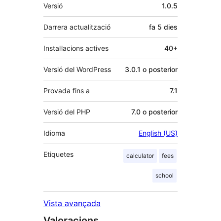
Meta
Versió
1.0.5
Darrera actualització
fa
5 dies
Instal·lacions actives
40+
Versió del WordPress
3.0.1 o posterior
Provada fins a
7.1
Versió del PHP
7.0 o posterior
Idioma
English (US)
Etiquetes
calculator
fees
school
Vista avançada
Valoracions