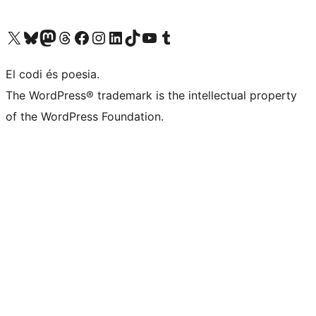
Visiteu el nostre compte X (abans Twitter)
Visiteu el nostre compte de Bluesky
Visiteu el nostre compte al Mastodon
Visiteu el nostre compte de Threads
Visiteu la nostra pàgina al Facebook
Visiteu el nostre compte d'Instagram
Visiteu el nostre compte de LinkedIn
Visiteu el nostre compte de TikTok
Visiteu el nostre canal al YouTube
Visiteu el nostre compte de Tumblr
El codi és poesia.
The WordPress® trademark is the intellectual property
of the WordPress Foundation.