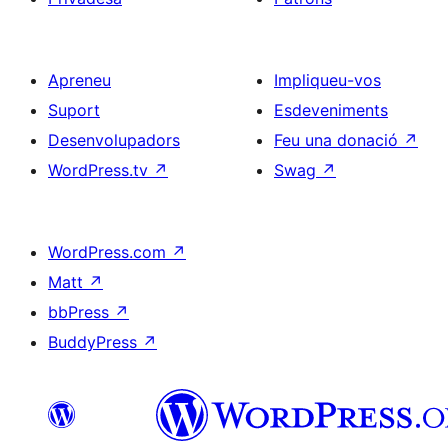
Apreneu
Impliqueu-vos
Suport
Esdeveniments
Desenvolupadors
Feu una donació
↗
WordPress.tv
↗
Swag
↗
WordPress.com
↗
Matt
↗
bbPress
↗
BuddyPress
↗