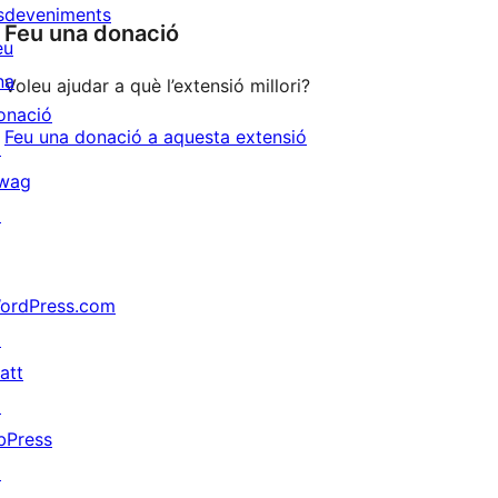
sdeveniments
Feu una donació
eu
na
Voleu ajudar a què l’extensió millori?
onació
Feu una donació a aquesta extensió
↗
wag
↗
ordPress.com
↗
att
↗
bPress
↗