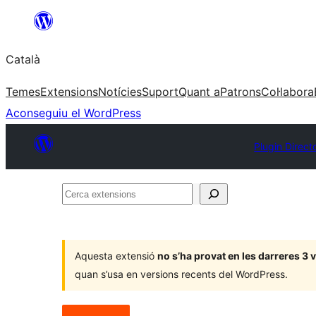
Vés
al
Català
contingut
Temes
Extensions
Notícies
Suport
Quant a
Patrons
Col·labora
Aconseguiu el WordPress
Plugin Direct
Cerca
extensions
Aquesta extensió
no s’ha provat en les darreres 3
quan s’usa en versions recents del WordPress.