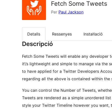
Fetch Some Tweets
Per
Paul Jackson
Detalls
Ressenyes
Instal·lació
Descripció
Fetch Some Tweets will enable any developer to
it\’s lightweight and simple to manage via the se
to have applied for a Twitter Developers Accou
regarding all the above is contained within the 
You can control the Number of Tweets, whether
Tweets are rendered as a simple unordered list 
style your Twitter Timeline however you want, t