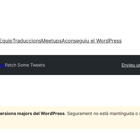
Equip
Traduccions
Meetups
Aconseguiu el WordPress
ory
Fetch Some Tweets
Envieu u
 versions majors del WordPress
. Segurament no està mantinguda o su