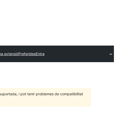
na extensió
Preferides
Entra
portada, i pot tenir problemes de compatibilitat