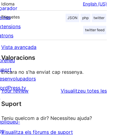
Idioma
English (US)
parador
emes
Etiquetes
JSON
php
twitter
xtensions
twitter feed
atrons
Vista avançada
Valoracions
preneu
uport
Encara no s'ha enviat cap ressenya.
esenvolupadors
ordPress.tv
ressenyes
Your review
Visualitzeu totes les
↗
Suport
Teniu quelcom a dir? Necessiteu ajuda?
mpliqueu-
os
Visualitza els fòrums de suport