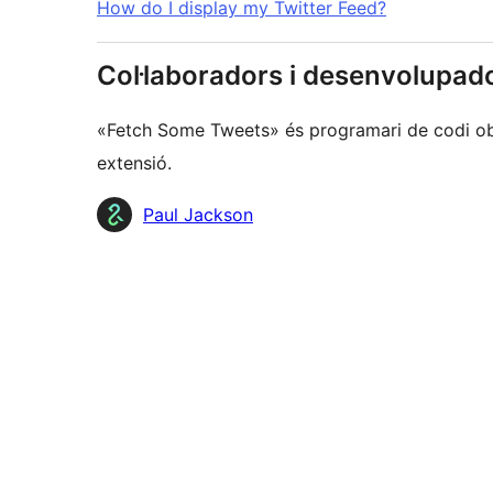
How do I display my Twitter Feed?
Col·laboradors i desenvolupad
«Fetch Some Tweets» és programari de codi obe
extensió.
Col·laboradors
Paul Jackson