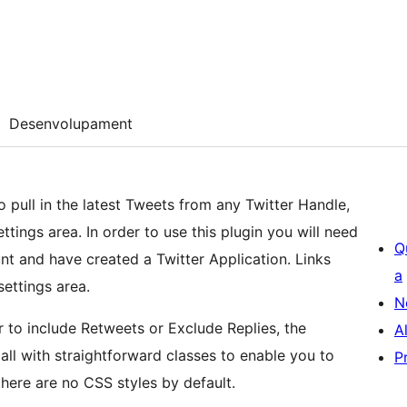
Desenvolupament
 pull in the latest Tweets from any Twitter Handle,
ttings area. In order to use this plugin you will need
Q
nt and have created a Twitter Application. Links
a
settings area.
N
 to include Retweets or Exclude Replies, the
A
all with straightforward classes to enable you to
P
here are no CSS styles by default.