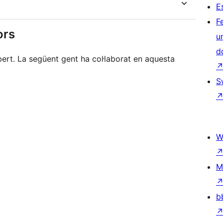
E
F
ors
u
d
rt. La següent gent ha col·laborat en aquesta
S
W
M
b