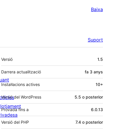
Baixa
Suport
Meta
Versió
1.5
Darrera actualització
fa
3 anys
uant
Instal·lacions actives
10+
otícies
Versió del WordPress
5.5 o posterior
llotjament
Provada fins a
6.0.13
rivadesa
Versió del PHP
7.4 o posterior