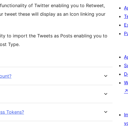
functionality of Twitter enabling you to Retweet,
A
r tweet these will display as an Icon linking your
T
E
P
ility to import the Tweets as Posts enabling you to
ost Type.
A
S
D
count?
W
ess Tokens?
I
v