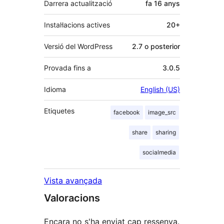
Darrera actualització
fa
16 anys
Instal·lacions actives
20+
Versió del WordPress
2.7 o posterior
Provada fins a
3.0.5
Idioma
English (US)
Etiquetes
facebook
image_src
share
sharing
socialmedia
Vista avançada
Valoracions
Encara no s'ha enviat cap ressenya.