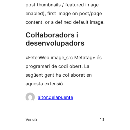
post thumbnails / featured image
enabled), first image on post/page
content, or a defined default image.
Col·laboradors i
desenvolupadors
«FetenWeb image_src Metatag» és
programari de codi obert. La
següent gent ha col·laborat en
aquesta extensió.
Col·laboradors
aitor.delapuente
Meta
Versió
1.1