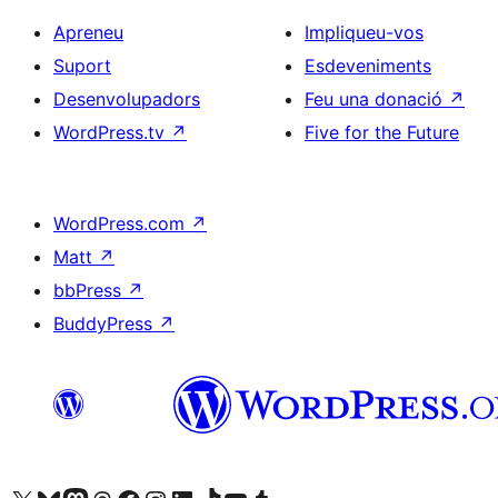
Apreneu
Impliqueu-vos
Suport
Esdeveniments
Desenvolupadors
Feu una donació
↗
WordPress.tv
↗
Five for the Future
WordPress.com
↗
Matt
↗
bbPress
↗
BuddyPress
↗