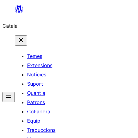
Vés
al
Català
contingut
Temes
Extensions
Notícies
Suport
Quant a
Patrons
Col·labora
Equip
Traduccions