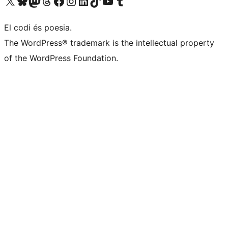
Visiteu el nostre compte X (abans Twitter)
Visiteu el nostre compte de Bluesky
Visiteu el nostre compte al Mastodon
Visiteu el nostre compte de Threads
Visiteu la nostra pàgina al Facebook
Visiteu el nostre compte d'Instagram
Visiteu el nostre compte de LinkedIn
Visiteu el nostre compte de TikTok
Visiteu el nostre canal al YouTube
Visiteu el nostre compte de Tumblr
El codi és poesia.
The WordPress® trademark is the intellectual property
of the WordPress Foundation.