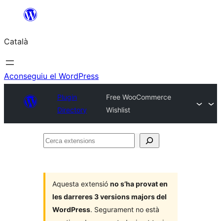
Vés
al
Català
contingut
Aconseguiu el WordPress
Plugin
Free WooCommerce
Directory
Wishlist
Cerca
extensions
Aquesta extensió
no s’ha provat en
les darreres 3 versions majors del
WordPress
. Segurament no està