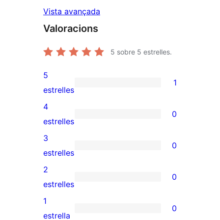
Vista avançada
Valoracions
5
sobre 5 estrelles.
5
1
1
estrelles
valoració
4
0
de
0
estrelles
5
valoracions
3
0
estrelles
de
0
estrelles
4
valoracions
2
0
estrelles
de
0
estrelles
3
valoracions
1
0
estrelles
de
0
estrella