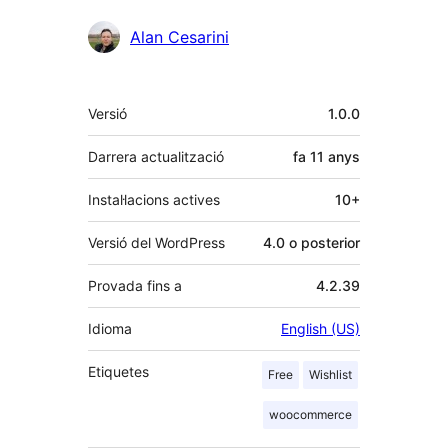
Col·laboradors
Alan Cesarini
Meta
Versió
1.0.0
Darrera actualització
fa
11 anys
Instal·lacions actives
10+
Versió del WordPress
4.0 o posterior
Provada fins a
4.2.39
Idioma
English (US)
Etiquetes
Free
Wishlist
woocommerce