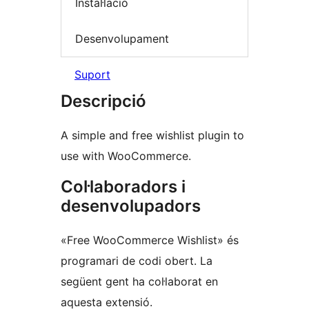
Instal·lació
Desenvolupament
Suport
Descripció
A simple and free wishlist plugin to
use with WooCommerce.
Col·laboradors i
desenvolupadors
«Free WooCommerce Wishlist» és
programari de codi obert. La
següent gent ha col·laborat en
aquesta extensió.