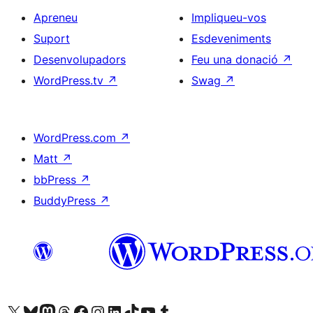
Apreneu
Impliqueu-vos
Suport
Esdeveniments
Desenvolupadors
Feu una donació
↗
WordPress.tv
↗
Swag
↗
WordPress.com
↗
Matt
↗
bbPress
↗
BuddyPress
↗
Visiteu el nostre compte X (abans Twitter)
Visiteu el nostre compte de Bluesky
Visiteu el nostre compte al Mastodon
Visiteu el nostre compte de Threads
Visiteu la nostra pàgina al Facebook
Visiteu el nostre compte d'Instagram
Visiteu el nostre compte de LinkedIn
Visiteu el nostre compte de TikTok
Visiteu el nostre canal al YouTube
Visiteu el nostre compte de Tumblr