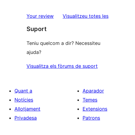
2
valoracions
estrelles
de
ressenyes
Your review
Visualitzeu totes les
1
Suport
estrelles
Teniu quelcom a dir? Necessiteu
ajuda?
Visualitza els fòrums de suport
Quant a
Aparador
Notícies
Temes
Allotjament
Extensions
Privadesa
Patrons