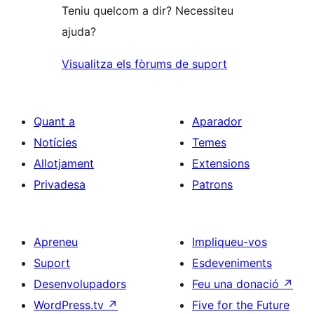
Teniu quelcom a dir? Necessiteu
ajuda?
Visualitza els fòrums de suport
Quant a
Aparador
Notícies
Temes
Allotjament
Extensions
Privadesa
Patrons
Apreneu
Impliqueu-vos
Suport
Esdeveniments
Desenvolupadors
Feu una donació
↗
WordPress.tv
↗
Five for the Future