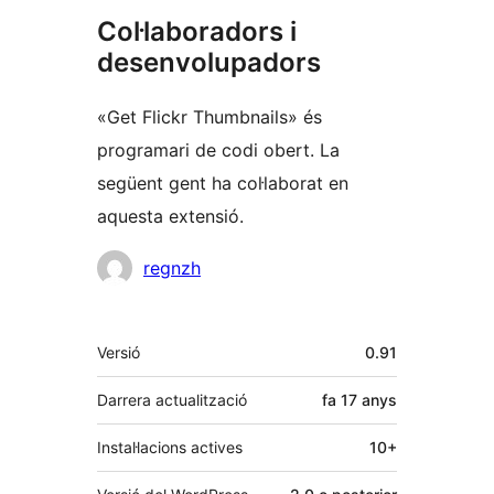
Col·laboradors i
desenvolupadors
«Get Flickr Thumbnails» és
programari de codi obert. La
següent gent ha col·laborat en
aquesta extensió.
Col·laboradors
regnzh
Meta
Versió
0.91
Darrera actualització
fa
17 anys
Instal·lacions actives
10+