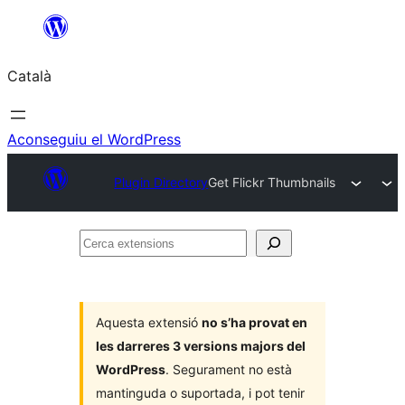
Vés
al
Català
contingut
Aconseguiu el WordPress
Plugin Directory
Get Flickr Thumbnails
Cerca
extensions
Aquesta extensió
no s’ha provat en
les darreres 3 versions majors del
WordPress
. Segurament no està
mantinguda o suportada, i pot tenir