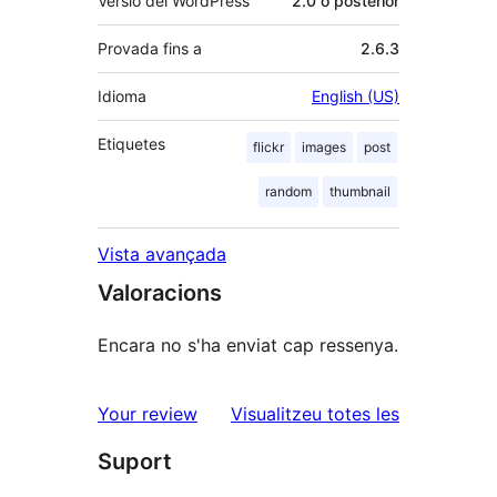
Versió del WordPress
2.0 o posterior
Provada fins a
2.6.3
Idioma
English (US)
Etiquetes
flickr
images
post
random
thumbnail
Vista avançada
Valoracions
Encara no s'ha enviat cap ressenya.
ressenyes
Your review
Visualitzeu totes les
Suport