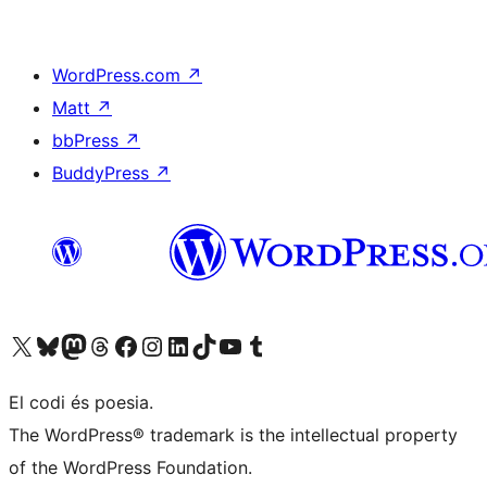
WordPress.com
↗
Matt
↗
bbPress
↗
BuddyPress
↗
Visiteu el nostre compte X (abans Twitter)
Visiteu el nostre compte de Bluesky
Visiteu el nostre compte al Mastodon
Visiteu el nostre compte de Threads
Visiteu la nostra pàgina al Facebook
Visiteu el nostre compte d'Instagram
Visiteu el nostre compte de LinkedIn
Visiteu el nostre compte de TikTok
Visiteu el nostre canal al YouTube
Visiteu el nostre compte de Tumblr
El codi és poesia.
The WordPress® trademark is the intellectual property
of the WordPress Foundation.