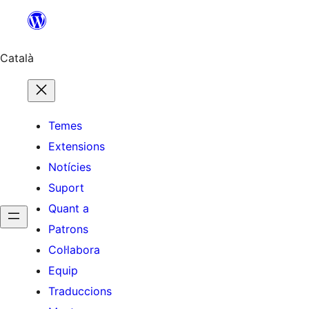
Vés
al
contingut
Català
Temes
Extensions
Notícies
Suport
Quant a
Patrons
Col·labora
Equip
Traduccions