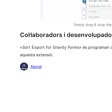
Simply drag & drop the f
Col·laboradors i desenvolupado
«Sort Export for Gravity Forms» és programari d
aquesta extensió.
Col·laboradors
Apogi