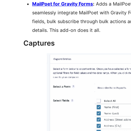
MailPoet for Gravity Forms
:
Adds a MailPoet 
seamlessly integrate MailPoet with Gravity 
fields, bulk subscribe through bulk actions a
details. This add-on does it all.
Captures