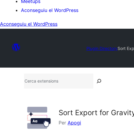
Meetups
Aconseguiu el WordPress
Aconseguiu el WordPress
Plugin Directory
Sort Exp
Cerca
extensions
Sort Export for Gravi
Per
Apogi