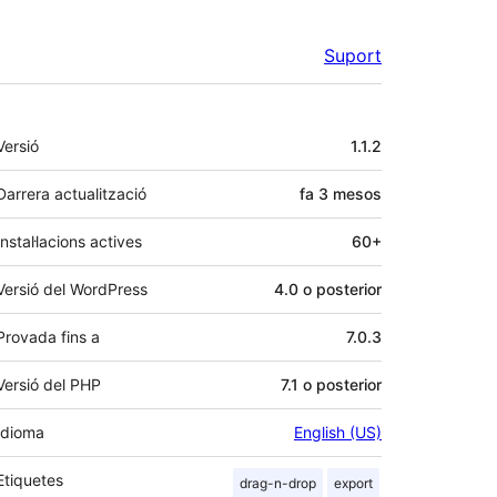
Suport
Meta
Versió
1.1.2
Darrera actualització
fa
3 mesos
Instal·lacions actives
60+
Versió del WordPress
4.0 o posterior
Provada fins a
7.0.3
Versió del PHP
7.1 o posterior
Idioma
English (US)
Etiquetes
drag-n-drop
export