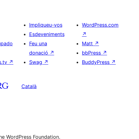
Impliqueu-vos
WordPress.com
Esdeveniments
↗
upado
Feu una
Matt
↗
donació
↗
bbPress
↗
s.tv
↗
Swag
↗
BuddyPress
↗
Català
the WordPress Foundation.