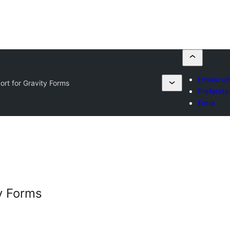
Envieu un
ort for Gravity Forms
Preferide
Entra
ty Forms