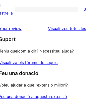
3
valoracions
1
0
estrelles
de
0
estrella
2
valoracions
estrelles
de
ressenyes
Your review
Visualitzeu totes les
1
Suport
estrelles
Teniu quelcom a dir? Necessiteu ajuda?
Visualitza els fòrums de suport
Feu una donació
Voleu ajudar a què l’extensió millori?
Feu una donació a aquesta extensió