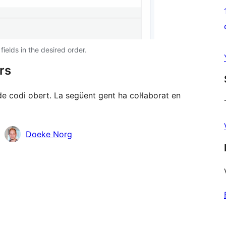
ields in the desired order.
rs
e codi obert. La següent gent ha col·laborat en
Doeke Norg