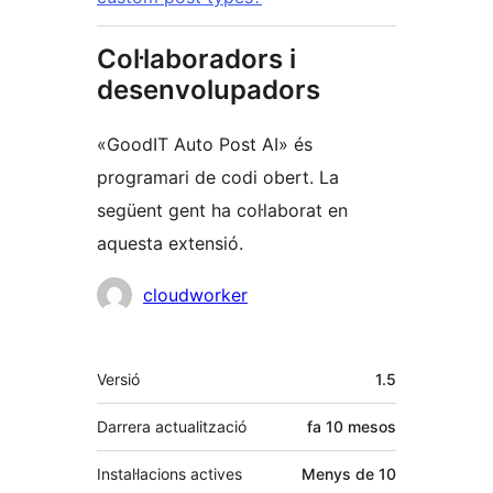
Col·laboradors i
desenvolupadors
«GoodIT Auto Post AI» és
programari de codi obert. La
següent gent ha col·laborat en
aquesta extensió.
Col·laboradors
cloudworker
Meta
Versió
1.5
Darrera actualització
fa
10 mesos
Instal·lacions actives
Menys de 10