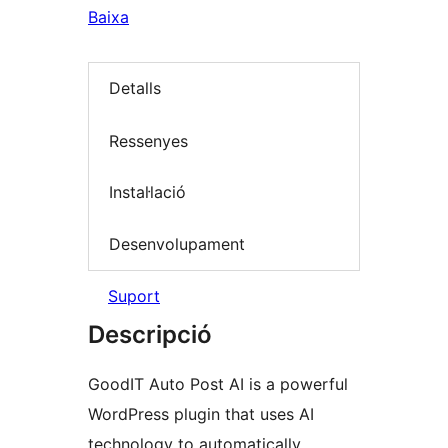
Baixa
Detalls
Ressenyes
Instal·lació
Desenvolupament
Suport
Descripció
GoodIT Auto Post AI is a powerful
WordPress plugin that uses AI
technology to automatically