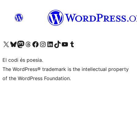
Visiteu el nostre compte X (abans Twitter)
Visiteu el nostre compte de Bluesky
Visiteu el nostre compte al Mastodon
Visiteu el nostre compte de Threads
Visiteu la nostra pàgina al Facebook
Visiteu el nostre compte d'Instagram
Visiteu el nostre compte de LinkedIn
Visiteu el nostre compte de TikTok
Visiteu el nostre canal al YouTube
Visiteu el nostre compte de Tumblr
El codi és poesia.
The WordPress® trademark is the intellectual property
of the WordPress Foundation.