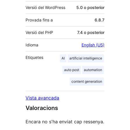
Versió del WordPress
5.0 o posterior
Provada fins a
6.8.7
Versió del PHP
7.4 o posterior
Idioma
English (US)
Etiquetes
AI
artificial intelligence
auto post
automation
content generation
Vista avançada
Valoracions
Encara no s'ha enviat cap ressenya.