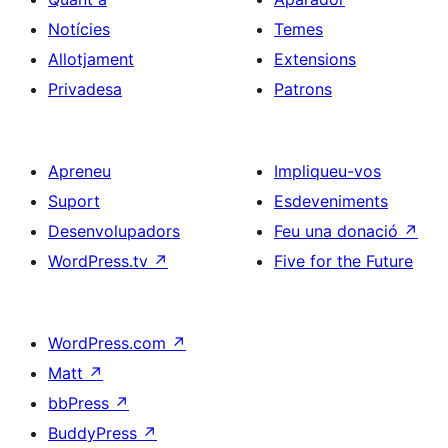
Notícies
Temes
Allotjament
Extensions
Privadesa
Patrons
Apreneu
Impliqueu-vos
Suport
Esdeveniments
Desenvolupadors
Feu una donació
↗
WordPress.tv
↗
Five for the Future
WordPress.com
↗
Matt
↗
bbPress
↗
BuddyPress
↗