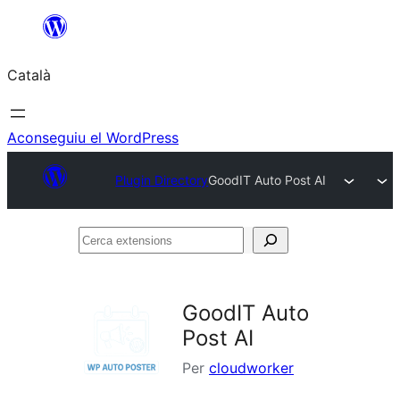
Vés
al
Català
contingut
Aconseguiu el WordPress
Plugin Directory
GoodIT Auto Post AI
Cerca
extensions
GoodIT Auto
Post AI
Per
cloudworker