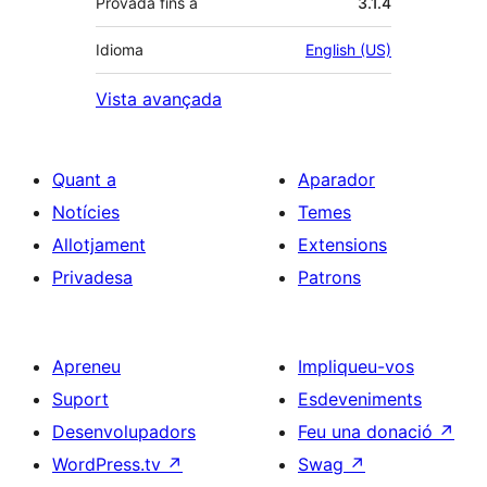
Provada fins a
3.1.4
Idioma
English (US)
Vista avançada
Quant a
Aparador
Notícies
Temes
Allotjament
Extensions
Privadesa
Patrons
Apreneu
Impliqueu-vos
Suport
Esdeveniments
Desenvolupadors
Feu una donació
↗
WordPress.tv
↗
Swag
↗