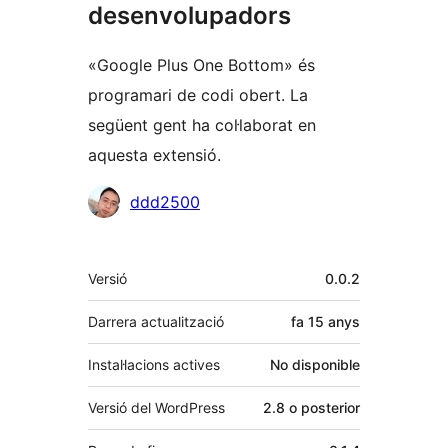
desenvolupadors
«Google Plus One Bottom» és
programari de codi obert. La
següent gent ha col·laborat en
aquesta extensió.
Col·laboradors
ddd2500
Meta
Versió
0.0.2
Darrera actualització
fa
15 anys
Instal·lacions actives
No disponible
Versió del WordPress
2.8 o posterior