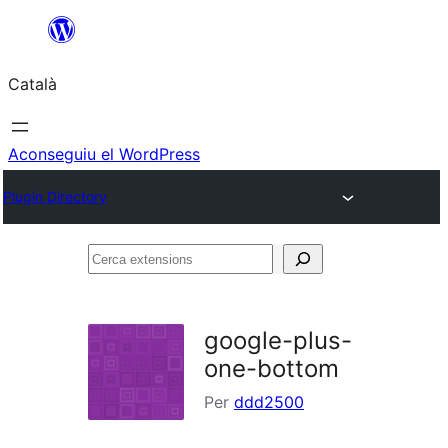
Vés
al
Català
contingut
Aconseguiu el WordPress
Plugin Directory
Cerca
extensions
google-plus-
one-bottom
Per
ddd2500