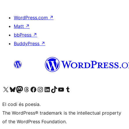
WordPress.com
↗
Matt
↗
bbPress
↗
BuddyPress
↗
Visiteu el nostre compte X (abans Twitter)
Visiteu el nostre compte de Bluesky
Visiteu el nostre compte al Mastodon
Visiteu el nostre compte de Threads
Visiteu la nostra pàgina al Facebook
Visiteu el nostre compte d'Instagram
Visiteu el nostre compte de LinkedIn
Visiteu el nostre compte de TikTok
Visiteu el nostre canal al YouTube
Visiteu el nostre compte de Tumblr
El codi és poesia.
The WordPress® trademark is the intellectual property
of the WordPress Foundation.