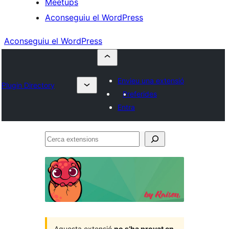
Meetups
Aconseguiu el WordPress
Aconseguiu el WordPress
Envieu una extensió
Plugin Directory
Preferides
Entra
Cerca
extensions
Aquesta extensió
no s’ha provat en