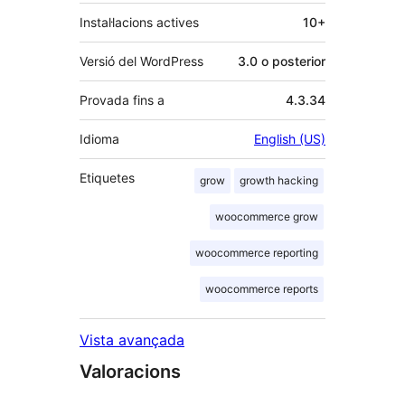
Instal·lacions actives
10+
Versió del WordPress
3.0 o posterior
Provada fins a
4.3.34
Idioma
English (US)
Etiquetes
grow
growth hacking
woocommerce grow
woocommerce reporting
woocommerce reports
Vista avançada
Valoracions