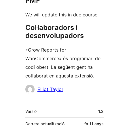
PMF
We will update this in due course.
Col·laboradors i
desenvolupadors
«Grow Reports for
WooCommerce» és programari de
codi obert. La següent gent ha
col·laborat en aquesta extensió.
Col·laboradors
Elliot Taylor
Meta
Versió
1.2
Darrera actualització
fa
11 anys