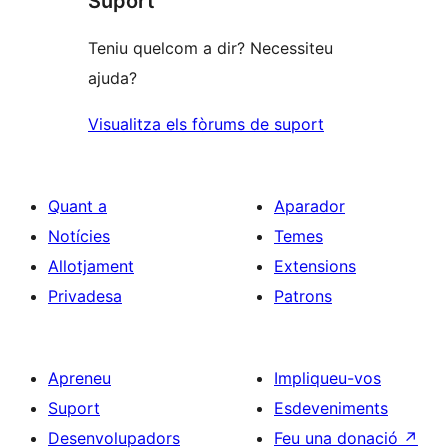
Suport
estrelles
Teniu quelcom a dir? Necessiteu
ajuda?
Visualitza els fòrums de suport
Quant a
Aparador
Notícies
Temes
Allotjament
Extensions
Privadesa
Patrons
Apreneu
Impliqueu-vos
Suport
Esdeveniments
Desenvolupadors
Feu una donació
↗