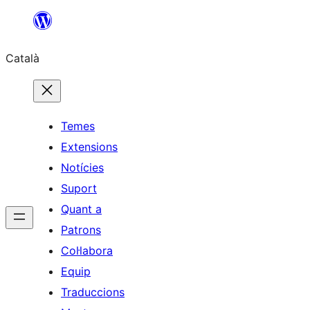
Vés
al
Català
contingut
Temes
Extensions
Notícies
Suport
Quant a
Patrons
Col·labora
Equip
Traduccions