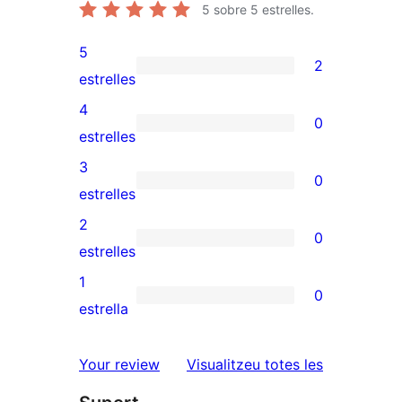
5
sobre 5 estrelles.
5
2
2
estrelles
valoracions
4
0
de
0
estrelles
5
valoracions
3
0
estrelles
de
0
estrelles
4
valoracions
2
0
estrelles
de
0
estrelles
3
valoracions
1
0
estrelles
de
0
estrella
2
valoracions
estrelles
de
ressenyes
Your review
Visualitzeu totes les
1