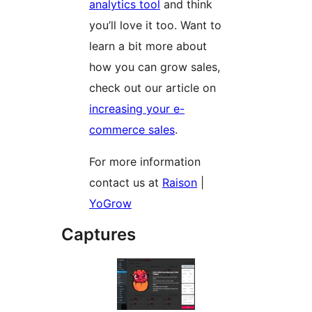
analytics tool
and think
you’ll love it too. Want to
learn a bit more about
how you can grow sales,
check out our article on
increasing your e-
commerce sales
.
For more information
contact us at
Raison
|
YoGrow
Captures