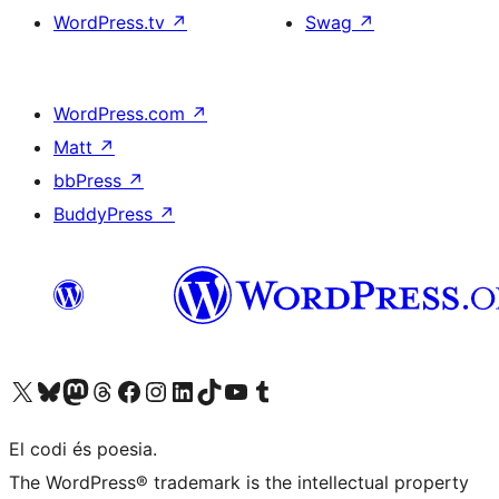
WordPress.tv
↗
Swag
↗
WordPress.com
↗
Matt
↗
bbPress
↗
BuddyPress
↗
Visiteu el nostre compte X (abans Twitter)
Visiteu el nostre compte de Bluesky
Visiteu el nostre compte al Mastodon
Visiteu el nostre compte de Threads
Visiteu la nostra pàgina al Facebook
Visiteu el nostre compte d'Instagram
Visiteu el nostre compte de LinkedIn
Visiteu el nostre compte de TikTok
Visiteu el nostre canal al YouTube
Visiteu el nostre compte de Tumblr
El codi és poesia.
The WordPress® trademark is the intellectual property