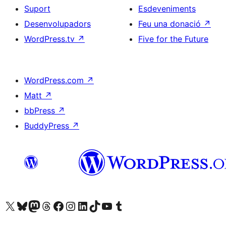
Suport
Esdeveniments
Desenvolupadors
Feu una donació
↗
WordPress.tv
↗
Five for the Future
WordPress.com
↗
Matt
↗
bbPress
↗
BuddyPress
↗
Visiteu el nostre compte X (abans Twitter)
Visiteu el nostre compte de Bluesky
Visiteu el nostre compte al Mastodon
Visiteu el nostre compte de Threads
Visiteu la nostra pàgina al Facebook
Visiteu el nostre compte d'Instagram
Visiteu el nostre compte de LinkedIn
Visiteu el nostre compte de TikTok
Visiteu el nostre canal al YouTube
Visiteu el nostre compte de Tumblr