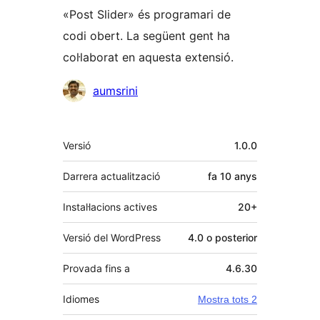
«Post Slider» és programari de
codi obert. La següent gent ha
col·laborat en aquesta extensió.
Col·laboradors
aumsrini
Meta
Versió
1.0.0
Darrera actualització
fa
10 anys
Instal·lacions actives
20+
Versió del WordPress
4.0 o posterior
Provada fins a
4.6.30
Idiomes
Mostra tots 2