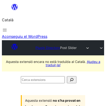
Vés
al
Català
contingut
Aconseguiu el WordPress
Plugin Directory
Post Slider
Aquesta extensió encara no està traduïda al Català.
Ajudeu a
traduir-la!
Cerca
extensions
Aquesta extensió
no s’ha provat en