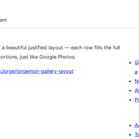
ent
 beautiful justified layout — each row fills the full
ortions, just like Google Photos.
Q
oJorge/jorgemon-gallery-layout
a
N
A
P
A
T