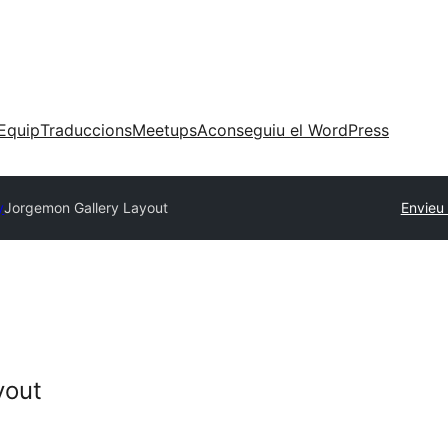
Equip
Traduccions
Meetups
Aconseguiu el WordPress
y
Jorgemon Gallery Layout
Envieu
yout