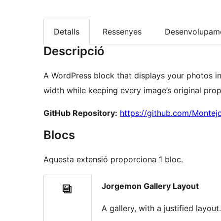
Detalls
Ressenyes
Desenvolupam
Descripció
A WordPress block that displays your photos in a
width while keeping every image’s original prop
GitHub Repository:
https://github.com/Montej
Blocs
Aquesta extensió proporciona 1 bloc.
Jorgemon Gallery Layout
A gallery, with a justified layout.