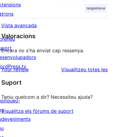
xtensions
responsive
atrons
Vista avançada
Valoracions
preneu
uport
Encara no s'ha enviat cap ressenya.
esenvolupadors
ordPress.tv
ressenyes
Your review
Visualitzeu totes les
↗
Suport
Teniu quelcom a dir? Necessiteu ajuda?
mpliqueu-
os
Visualitza els fòrums de suport
sdeveniments
eu