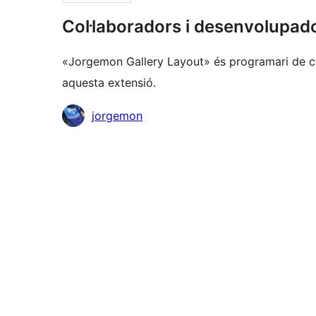
Col·laboradors i desenvolupad
«Jorgemon Gallery Layout» és programari de co
aquesta extensió.
Col·laboradors
jorgemon