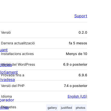
Suport
Meta
Versió
0.2.0
Darrera actualització
fa
5 mesos
uant
Instal·lacions actives
Menys de 10
otícies
Versió del WordPress
6.9 o posterior
llotjament
Provada fins a
6.9.6
rivadesa
Versió del PHP
7.4 o posterior
Idioma
English (US)
parador
emes
Etiquetes
gallery
justified
photos