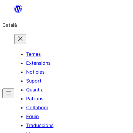
Vés
al
Català
contingut
Temes
Extensions
Notícies
Suport
Quant a
Patrons
Col·labora
Equip
Traduccions