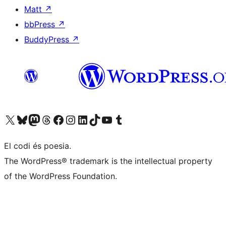
Matt
↗
bbPress
↗
BuddyPress
↗
Visiteu el nostre compte X (abans Twitter)
Visiteu el nostre compte de Bluesky
Visiteu el nostre compte al Mastodon
Visiteu el nostre compte de Threads
Visiteu la nostra pàgina al Facebook
Visiteu el nostre compte d'Instagram
Visiteu el nostre compte de LinkedIn
Visiteu el nostre compte de TikTok
Visiteu el nostre canal al YouTube
Visiteu el nostre compte de Tumblr
El codi és poesia.
The WordPress® trademark is the intellectual property
of the WordPress Foundation.