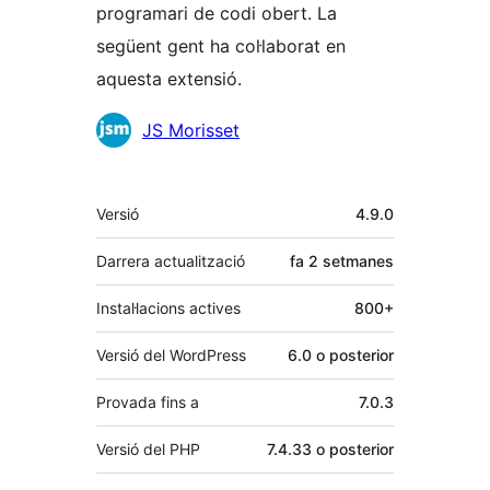
programari de codi obert. La
següent gent ha col·laborat en
aquesta extensió.
Col·laboradors
JS Morisset
Meta
Versió
4.9.0
Darrera actualització
fa
2 setmanes
Instal·lacions actives
800+
Versió del WordPress
6.0 o posterior
Provada fins a
7.0.3
Versió del PHP
7.4.33 o posterior