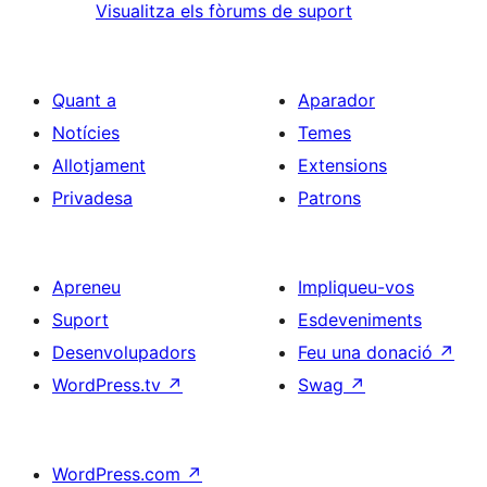
Visualitza els fòrums de suport
Quant a
Aparador
Notícies
Temes
Allotjament
Extensions
Privadesa
Patrons
Apreneu
Impliqueu-vos
Suport
Esdeveniments
Desenvolupadors
Feu una donació
↗
WordPress.tv
↗
Swag
↗
WordPress.com
↗