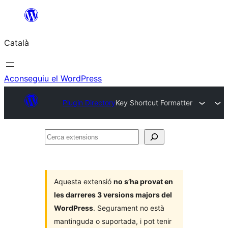
Vés
al
Català
contingut
Aconseguiu el WordPress
Plugin Directory
Key Shortcut Formatter
Cerca
extensions
Aquesta extensió
no s’ha provat en
les darreres 3 versions majors del
WordPress
. Segurament no està
mantinguda o suportada, i pot tenir