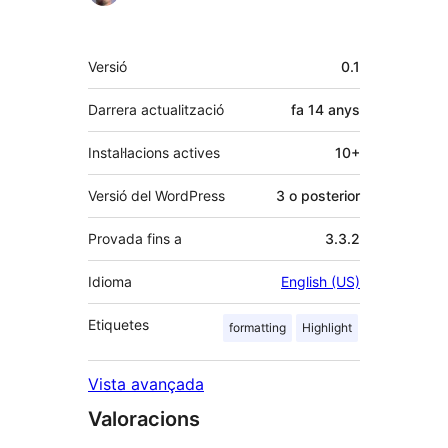
Meta
Versió
0.1
Darrera actualització
fa
14 anys
Instal·lacions actives
10+
Versió del WordPress
3 o posterior
Provada fins a
3.3.2
Idioma
English (US)
Etiquetes
formatting
Highlight
Vista avançada
Valoracions