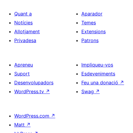
Quant a
Aparador
Notícies
Temes
Allotjament
Extensions
Privadesa
Patrons
Apreneu
Impliqueu-vos
Suport
Esdeveniments
Desenvolupadors
Feu una donació
↗
WordPress.tv
↗
Swag
↗
WordPress.com
↗
Matt
↗