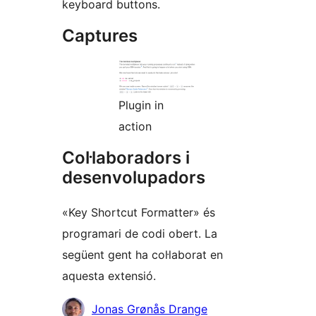
keyboard buttons.
Captures
Plugin in
action
Col·laboradors i
desenvolupadors
«Key Shortcut Formatter» és
programari de codi obert. La
següent gent ha col·laborat en
aquesta extensió.
Col·laboradors
Jonas Grønås Drange