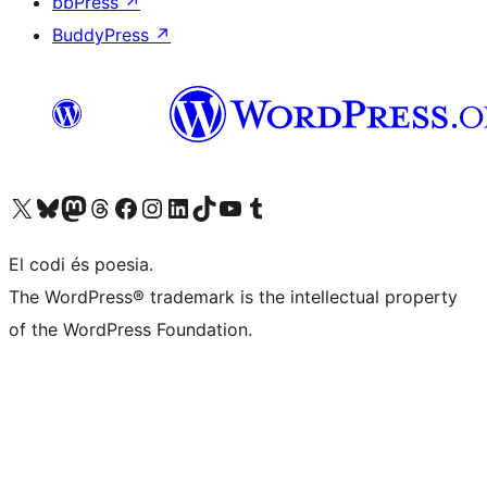
bbPress
↗
BuddyPress
↗
Visiteu el nostre compte X (abans Twitter)
Visiteu el nostre compte de Bluesky
Visiteu el nostre compte al Mastodon
Visiteu el nostre compte de Threads
Visiteu la nostra pàgina al Facebook
Visiteu el nostre compte d'Instagram
Visiteu el nostre compte de LinkedIn
Visiteu el nostre compte de TikTok
Visiteu el nostre canal al YouTube
Visiteu el nostre compte de Tumblr
El codi és poesia.
The WordPress® trademark is the intellectual property
of the WordPress Foundation.