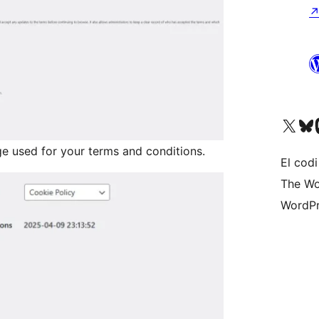
Visiteu el nostre compte 
Visiteu el n
Vi
e used for your terms and conditions.
El codi
The Wo
WordPr