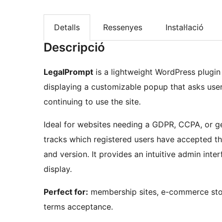
Detalls
Ressenyes
Instal·lació
Descripció
LegalPrompt
is a lightweight WordPress plugin
displaying a customizable popup that asks use
continuing to use the site.
Ideal for websites needing a GDPR, CCPA, or 
tracks which registered users have accepted th
and version. It provides an intuitive admin int
display.
Perfect for:
membership sites, e-commerce store
terms acceptance.