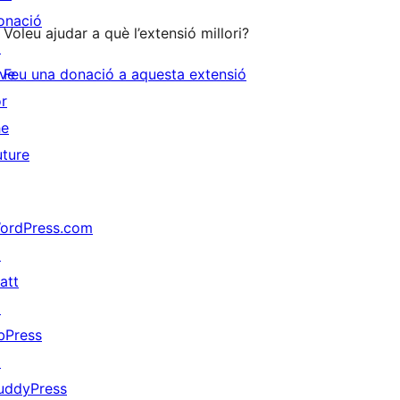
onació
Voleu ajudar a què l’extensió millori?
↗
ive
Feu una donació a aquesta extensió
or
he
uture
ordPress.com
↗
att
↗
bPress
↗
uddyPress