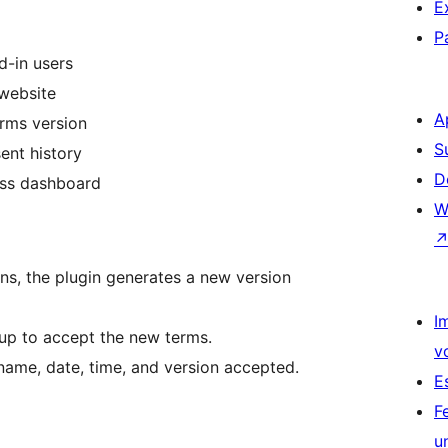
E
P
-in users
website
A
rms version
S
ent history
D
ess dashboard
W
s, the plugin generates a new version
I
up to accept the new terms.
v
name, date, time, and version accepted.
E
F
u