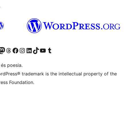
↗
X (abans Twitter)
ostre compte de Bluesky
siteu el nostre compte al Mastodon
Visiteu el nostre compte de Threads
Visiteu la nostra pàgina al Facebook
Visiteu el nostre compte d'Instagram
Visiteu el nostre compte de LinkedIn
Visiteu el nostre compte de TikTok
Visiteu el nostre canal al YouTube
Visiteu el nostre compte de Tumblr
 és poesia.
rdPress® trademark is the intellectual property of the
ess Foundation.