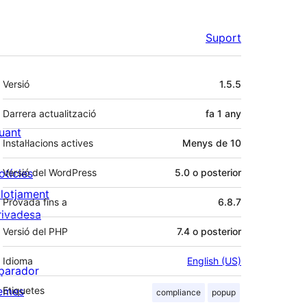
Suport
Meta
Versió
1.5.5
Darrera actualització
fa
1 any
uant
Instal·lacions actives
Menys de 10
otícies
Versió del WordPress
5.0 o posterior
llotjament
Provada fins a
6.8.7
rivadesa
Versió del PHP
7.4 o posterior
Idioma
English (US)
parador
emes
Etiquetes
compliance
popup