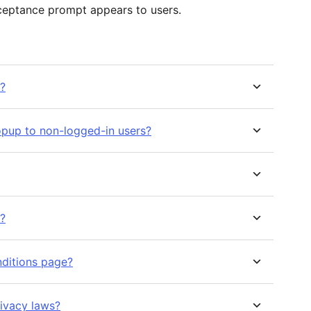
eptance prompt appears to users.
e?
opup to non-logged-in users?
?
ditions page?
rivacy laws?