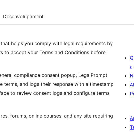
Desenvolupament
 that helps you comply with legal requirements by
rs to accept your Terms and Conditions before
Q
a
general compliance consent popup, LegalPrompt
N
e terms, and logs their response with a timestamp
A
erface to review consent logs and configure terms
P
s, forums, online courses, and any site requiring
A
T