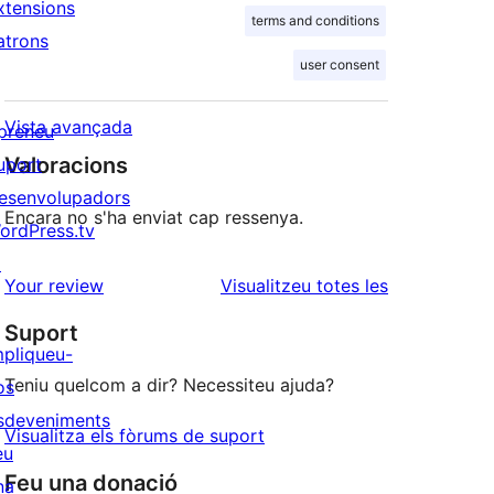
xtensions
terms and conditions
atrons
user consent
Vista avançada
preneu
Valoracions
uport
esenvolupadors
Encara no s'ha enviat cap ressenya.
ordPress.tv
↗
ressenyes
Your review
Visualitzeu totes les
Suport
mpliqueu-
Teniu quelcom a dir? Necessiteu ajuda?
os
sdeveniments
Visualitza els fòrums de suport
eu
Feu una donació
na