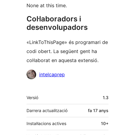
None at this time.
Col·laboradors i
desenvolupadors
«LinkToThisPage» és programari de
codi obert. La següent gent ha
col·laborat en aquesta extensió.
Col·laboradors
intelcaprep
Meta
Versió
1.3
Darrera actualització
fa
17 anys
Instal·lacions actives
10+