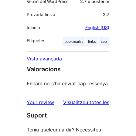
Versió del WordPress
2.7 o posterior
Provada fins a
2.7
Idioma
English (US)
Etiquetes
bookmarks
links
seo
Vista avançada
Valoracions
Encara no s'ha enviat cap ressenya.
ressenyes
Your review
Visualitzeu totes les
Suport
Teniu quelcom a dir? Necessiteu