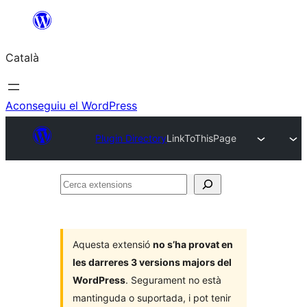
Vés
al
Català
contingut
Aconseguiu el WordPress
Plugin Directory
LinkToThisPage
Cerca
extensions
Aquesta extensió
no s’ha provat en
les darreres 3 versions majors del
WordPress
. Segurament no està
mantinguda o suportada, i pot tenir