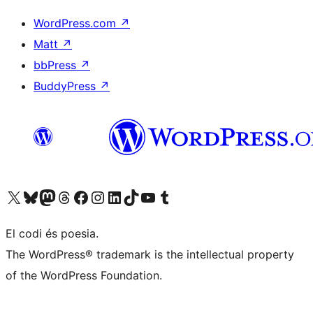
WordPress.com
↗
Matt
↗
bbPress
↗
BuddyPress
↗
Visiteu el nostre compte X (abans Twitter)
Visiteu el nostre compte de Bluesky
Visiteu el nostre compte al Mastodon
Visiteu el nostre compte de Threads
Visiteu la nostra pàgina al Facebook
Visiteu el nostre compte d'Instagram
Visiteu el nostre compte de LinkedIn
Visiteu el nostre compte de TikTok
Visiteu el nostre canal al YouTube
Visiteu el nostre compte de Tumblr
El codi és poesia.
The WordPress® trademark is the intellectual property
of the WordPress Foundation.